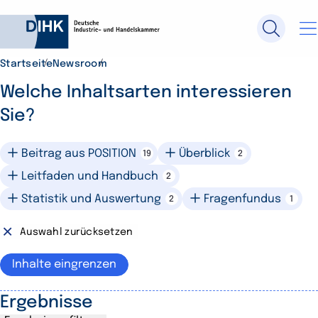
Startseite
Newsroom
Durchsuchen Sie DIHK.de
Welche Inhaltsarten interessieren
Sie?
Su
Beitrag aus POSITION
Überblick
19
2
Leitfaden und Handbuch
2
Statistik und Auswertung
Fragenfundus
2
1
Auswahl zurücksetzen
Inhalte eingrenzen
Ergebnisse