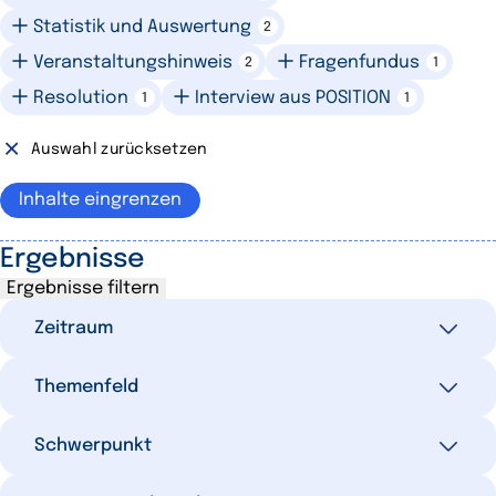
Statistik und Auswertung
2
Veranstaltungshinweis
Fragenfundus
2
1
Resolution
Interview aus POSITION
1
1
Auswahl zurücksetzen
Inhalte eingrenzen
Ergebnisse
Ergebnisse filtern
Zeitraum
Themenfeld
Alle
193
Letzte 7 Tage
4
Ausgewählte Filter
Schwerpunkt
0
Letzte 30 Tage
15
Wirtschafts- und Finanzpolitik
78