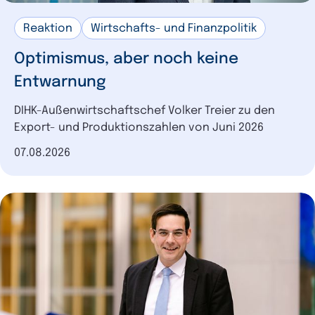
Digitalisierung
4
Reaktion
Wirtschafts- und Finanzpolitik
Umwelt
4
Beschäftigung
4
Optimismus, aber noch keine
Infrastruktur
3
Entwarnung
Kreislaufwirtschaft
3
DIHK-Außenwirtschaftschef Volker Treier zu den
Lieferketten
3
Export- und Produktionszahlen von Juni 2026
Gesundheit
3
Datum der Veröffentlichung
07.08.2026
Wirtschaftssicherheit
3
Gründung
2
Rohstoffe
2
Verkehr
2
Verteidigung
2
Schule
2
CBAM
1