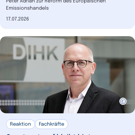
Peter Adrian zur Reform des Europäischen
Emissionshandels
Datum der Veröffentlichung
17.07.2026
Reaktion
Fachkräfte