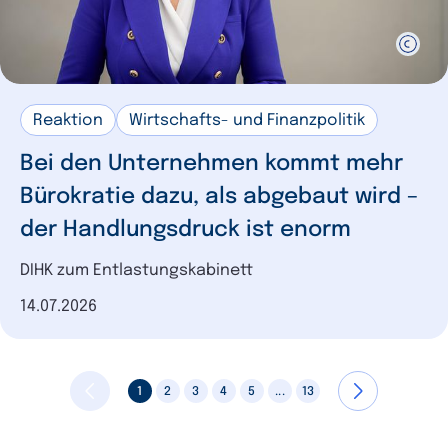
Reaktion
Wirtschafts- und Finanzpolitik
Bei den Unternehmen kommt mehr
Bürokratie dazu, als abgebaut wird –
der Handlungsdruck ist enorm
DIHK zum Entlastungskabinett
Datum der Veröffentlichung
14.07.2026
1
2
3
4
5
...
13