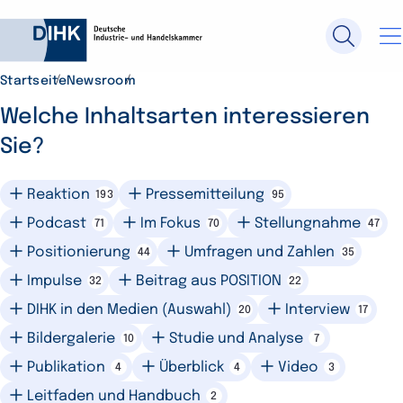
Startseite
Newsroom
Durchsuchen Sie DIHK.de
Welche Inhaltsarten interessieren
Sie?
Su
Reaktion
Pressemitteilung
193
95
Podcast
Im Fokus
Stellungnahme
71
70
47
Positionierung
Umfragen und Zahlen
44
35
Impulse
Beitrag aus POSITION
32
22
DIHK in den Medien (Auswahl)
Interview
20
17
Bildergalerie
Studie und Analyse
10
7
Publikation
Überblick
Video
4
4
3
Leitfaden und Handbuch
2