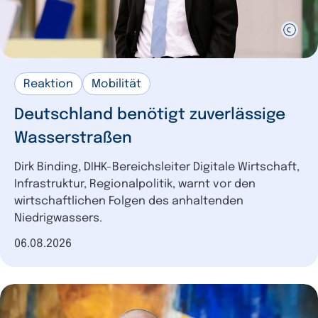
Diversifizierung
1
Green Deal
1
Wasserstoff
1
Mittelstand
1
Reaktion
Mobilität
Tourismus
1
Deutschland benötigt zuverlässige
Weiterbildung
1
Wasserstraßen
Hochschule
1
Dirk Binding, DIHK-Bereichsleiter Digitale Wirtschaft,
Vergaberecht
1
Infrastruktur, Regionalpolitik, warnt vor den
Wettbewerbsrecht
1
wirtschaftlichen Folgen des anhaltenden
Niedrigwassers.
Datum der Veröffentlichung
06.08.2026