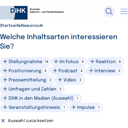
Startseite
Newsroom
Durchsuchen Sie DIHK.de
Welche Inhaltsarten interessieren
Sie?
Su
Stellungnahme
Im Fokus
Reaktion
14
9
6
Positionierung
Podcast
Interview
5
4
3
Pressemitteilung
Video
2
2
Umfragen und Zahlen
2
DIHK in den Medien (Auswahl)
1
Veranstaltungshinweis
Impulse
1
1
Auswahl zurücksetzen