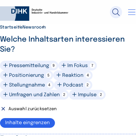
Startseite
Newsroom
Durchsuchen Sie DIHK.de
Welche Inhaltsarten interessieren
Sie?
Su
Pressemitteilung
Im Fokus
9
7
Positionierung
Reaktion
5
4
Stellungnahme
Podcast
4
2
Umfragen und Zahlen
Impulse
2
2
Auswahl zurücksetzen
Inhalte eingrenzen