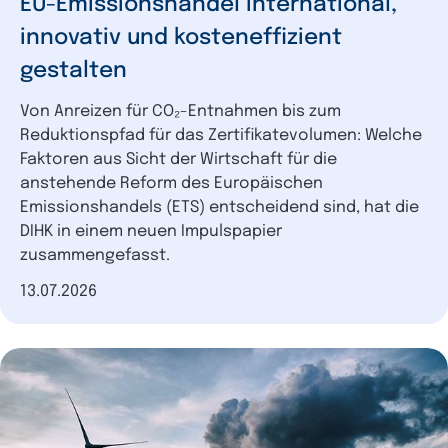
EU-Emissionshandel international,
innovativ und kosteneffizient
gestalten
Von Anreizen für CO₂-Entnahmen bis zum
Reduktionspfad für das Zertifikatevolumen: Welche
Faktoren aus Sicht der Wirtschaft für die
anstehende Reform des Europäischen
Emissionshandels (ETS) entscheidend sind, hat die
DIHK in einem neuen Impulspapier
zusammengefasst.
Datum der Veröffentlichung
13.07.2026