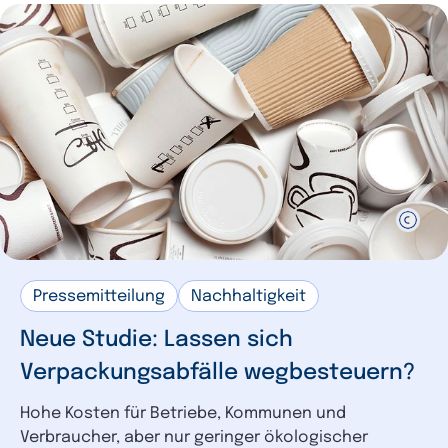
Bürokratie
3
Unternehmensentwicklung
20
Infrastruktur
2
Infrastruktur
18
Sustainable Finance
2
Mobilität
4
Handel
2
Digitalisierung
1
Außenwirtschaft
1
Corporate Social Responsibility
1
Mittelstand
1
Bauwirtschaft
1
Pressemitteilung
Nachhaltigkeit
Steuern
1
Beschäftigung
1
Neue Studie: Lassen sich
Verpackungsabfälle wegbesteuern?
Hohe Kosten für Betriebe, Kommunen und
Verbraucher, aber nur geringer ökologischer