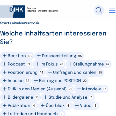
Startseite
Newsroom
Durchsuchen Sie DIHK.de
Welche Inhaltsarten interessieren
Sie?
Su
Reaktion
Pressemitteilung
193
95
Podcast
Im Fokus
Stellungnahme
71
70
47
Positionierung
Umfragen und Zahlen
44
35
Impulse
Beitrag aus POSITION
32
22
DIHK in den Medien (Auswahl)
Interview
20
17
Bildergalerie
Studie und Analyse
10
7
Publikation
Überblick
Video
4
4
3
Leitfaden und Handbuch
2