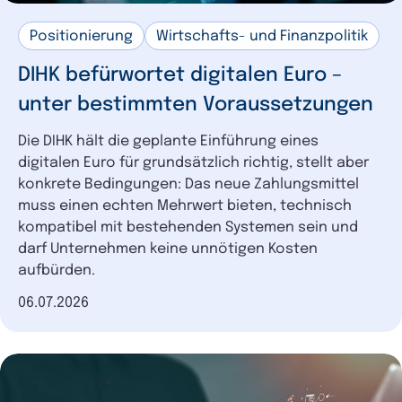
Wasserstoff
2
Positionierung
Wirtschafts- und Finanzpolitik
Verkehr
2
Ausbildung
2
DIHK befürwortet digitalen Euro –
Schule
2
unter bestimmten Voraussetzungen
Steuern
2
Die DIHK hält die geplante Einführung eines
Beschäftigung
2
digitalen Euro für grundsätzlich richtig, stellt aber
CBAM
1
konkrete Bedingungen: Das neue Zahlungsmittel
muss einen echten Mehrwert bieten, technisch
Cybersicherheit
1
kompatibel mit bestehenden Systemen sein und
Green Deal
1
darf Unternehmen keine unnötigen Kosten
Zoll
1
aufbürden.
Corporate Social Responsibility
1
Datum der Veröffentlichung
06.07.2026
Mittelstand
1
Verteidigung
1
Handel
1