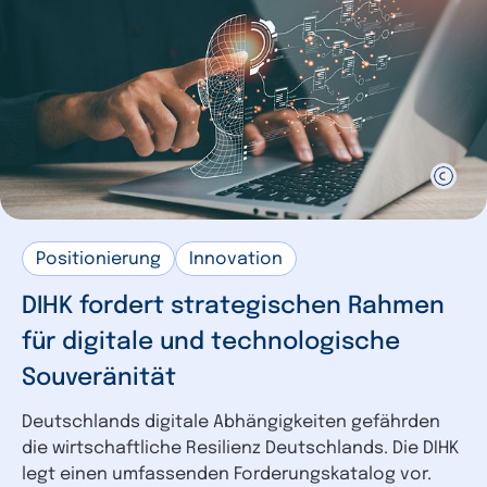
Konjunktur
1
Gesundheit
1
Weiterbildung
1
Wettbewerbsrecht
1
Wirtschaftssicherheit
1
US-Handelspolitik
1
Positionierung
Innovation
DIHK fordert strategischen Rahmen
für digitale und technologische
Souveränität
Deutschlands digitale Abhängigkeiten gefährden
die wirtschaftliche Resilienz Deutschlands. Die DIHK
legt einen umfassenden Forderungskatalog vor.