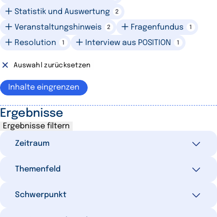
Statistik und Auswertung
2
Veranstaltungshinweis
Fragenfundus
2
1
Resolution
Interview aus POSITION
1
1
Auswahl zurücksetzen
Inhalte eingrenzen
Ergebnisse
Ergebnisse filtern
Zeitraum
Themenfeld
Alle
44
Letzte 7 Tage
0
Ausgewählte Filter
Schwerpunkt
0
Letzte 30 Tage
0
Wirtschafts- und Finanzpolitik
13