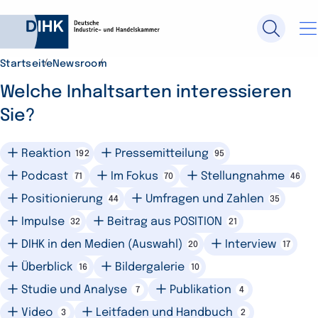
Startseite
Newsroom
Durchsuchen Sie DIHK.de
Welche Inhaltsarten interessieren
Sie?
Su
Reaktion
Pressemitteilung
192
95
Podcast
Im Fokus
Stellungnahme
71
70
46
Positionierung
Umfragen und Zahlen
44
35
Impulse
Beitrag aus POSITION
32
21
DIHK in den Medien (Auswahl)
Interview
20
17
Überblick
Bildergalerie
16
10
Studie und Analyse
Publikation
7
4
Video
Leitfaden und Handbuch
3
2