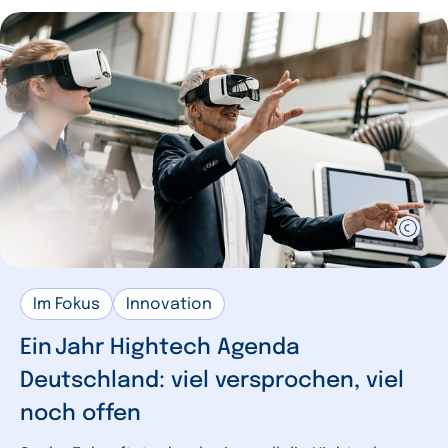
Krise
1
Umwelt
1
Verteidigung
1
Tourismus
1
Hochschule
1
Vergaberecht
1
Wettbewerbsrecht
1
Gewerberecht
1
Im Fokus
Innovation
Ein Jahr Hightech Agenda
Deutschland: viel versprochen, viel
noch offen