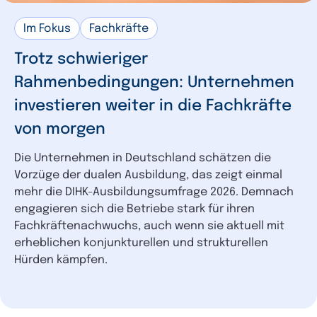
Ausbildung
3
Im Fokus
Fachkräfte
Wirtschaftssicherheit
3
Beschäftigung
3
Trotz schwieriger
Diversifizierung
2
Rahmenbedingungen: Unternehmen
Klima
2
investieren weiter in die Fachkräfte
Rohstoffe
2
von morgen
Öffentliche Finanzen
2
Die Unternehmen in Deutschland schätzen die
Mittelstand
2
Vorzüge der dualen Ausbildung, das zeigt einmal
Sustainable Finance
2
mehr die DIHK-Ausbildungsumfrage 2026. Demnach
engagieren sich die Betriebe stark für ihren
Bauwirtschaft
2
Fachkräftenachwuchs, auch wenn sie aktuell mit
Konjunktur
2
erheblichen konjunkturellen und strukturellen
Steuern
2
Hürden kämpfen.
US-Handelspolitik
2
Datenschutz
1