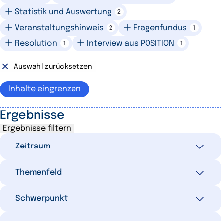
Statistik und Auswertung
2
Veranstaltungshinweis
Fragenfundus
2
1
Resolution
Interview aus POSITION
1
1
Auswahl zurücksetzen
Inhalte eingrenzen
Ergebnisse
Ergebnisse filtern
Zeitraum
Themenfeld
Alle
70
Letzte 7 Tage
1
Ausgewählte Filter
Schwerpunkt
0
Letzte 30 Tage
4
Wirtschafts- und Finanzpolitik
23