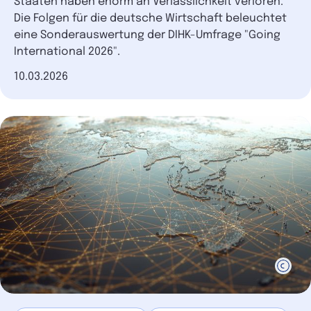
Staaten haben enorm an Verlässlichkeit verloren.
Die Folgen für die deutsche Wirtschaft beleuchtet
eine Sonderauswertung der DIHK-Umfrage "Going
International 2026".
Datum der Veröffentlichung
10.03.2026