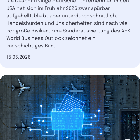
Die Geschäftslage deutscher Unternehmen in den
USA hat sich im Frühjahr 2026 zwar spürbar
aufgehellt, bleibt aber unterdurchschnittlich.
Handelshürden und Unsicherheiten sind nach wie
vor große Risiken. Eine Sonderauswertung des AHK
World Business Outlook zeichnet ein
vielschichtiges Bild.
Datum der Veröffentlichung
15.05.2026