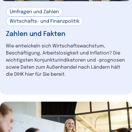
Gründung
2
Umfragen und Zahlen
Cybersicherheit
2
Wirtschafts- und Finanzpolitik
Lieferketten
2
Bürokratie
2
Zahlen und Fakten
Kreislaufwirtschaft
1
Wie entwickeln sich Wirtschaftswachstum,
Logistik
1
Beschäftigung, Arbeitslosigkeit und Inflation? Die
Nachfolge
wichtigsten Konjunkturindikatoren und -prognosen
1
sowie Daten zum Außenhandel nach Ländern hält
Umwelt
1
die DIHK hier für Sie bereit.
Verkehr
1
Verteidigung
1
Tourismus
1
Vergaberecht
1
Datenschutzrecht
1