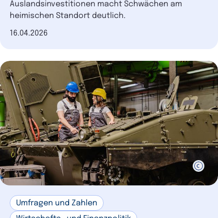
Auslandsinvestitionen macht Schwächen am
heimischen Standort deutlich.
Datum der Veröffentlichung
16.04.2026
Umfragen und Zahlen