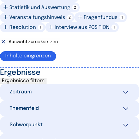
Statistik und Auswertung
2
Veranstaltungshinweis
Fragenfundus
2
1
Resolution
Interview aus POSITION
1
1
Auswahl zurücksetzen
Inhalte eingrenzen
Ergebnisse
Ergebnisse filtern
Zeitraum
Themenfeld
Alle
35
Letzte 7 Tage
2
Ausgewählte Filter
Schwerpunkt
0
Letzte 30 Tage
4
Internationaler Handel
12