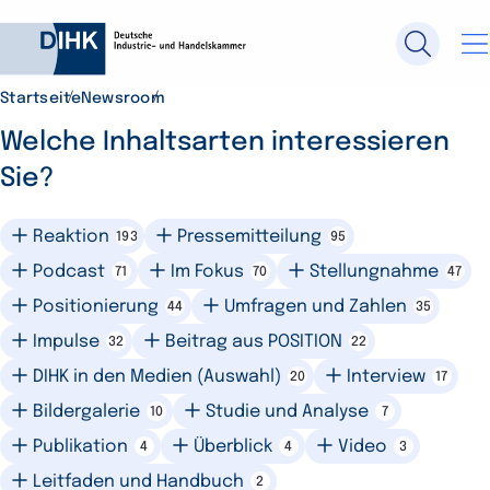
Startseite
Newsroom
Durchsuchen Sie DIHK.de
Welche Inhaltsarten interessieren
Sie?
Su
Reaktion
Pressemitteilung
193
95
Podcast
Im Fokus
Stellungnahme
71
70
47
Positionierung
Umfragen und Zahlen
44
35
Impulse
Beitrag aus POSITION
32
22
DIHK in den Medien (Auswahl)
Interview
20
17
Bildergalerie
Studie und Analyse
10
7
Publikation
Überblick
Video
4
4
3
Leitfaden und Handbuch
2