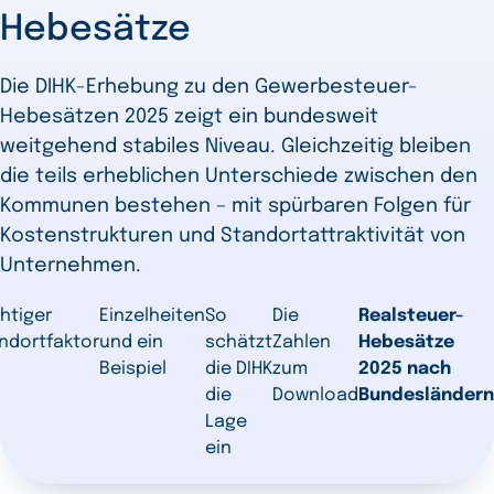
Hebesätze
Die DIHK-Erhebung zu den Gewerbesteuer-
Hebesätzen 2025 zeigt ein bundesweit
weitgehend stabiles Niveau. Gleichzeitig bleiben
die teils erheblichen Unterschiede zwischen den
Kommunen bestehen – mit spürbaren Folgen für
Kostenstrukturen und Standortattraktivität von
Unternehmen.
htiger
Einzelheiten
So
Die
Realsteuer-
ndortfaktor
und ein
schätzt
Zahlen
Hebesätze
Beispiel
die DIHK
zum
2025 nach
die
Download
Bundesländern
Lage
ein