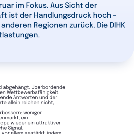
ruar im Fokus. Aus Sicht der
t ist der Handlungsdruck hoch –
r anderen Regionen zurück. Die DIHK
tlastungen.
end abgehängt. Überbordende
en Wettbewerbsfähigkeit.
gende Antworten und der
e allein reichen nicht,
rbessern: weniger
enmarkt, ein
pa wieder ein attraktiver
che Signal.
d vor allem gestärkt, indem