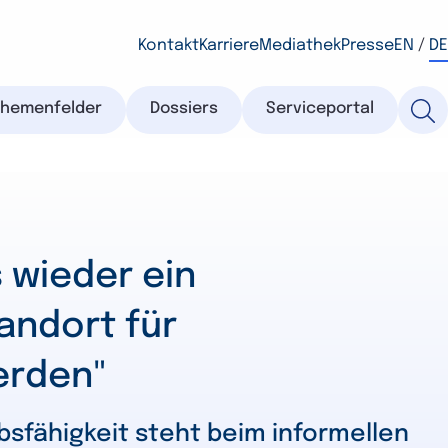
Kontakt
Karriere
Mediathek
Presse
EN
/
DE
Themenfelder
Dossiers
Serviceportal
 wieder ein
tandort für
erden"
sfähigkeit steht beim informellen