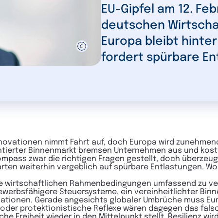
EU-Gipfel am 12. Feb
deutschen Wirtschaf
Europa bleibt hinte
fordert spürbare En
Innovationen nimmt Fahrt auf, doch Europa wird zunehm
entierter Binnenmarkt bremsen Unternehmen aus und kost
mpass zwar die richtigen Fragen gestellt, doch überzeu
rten weiterhin vergeblich auf spürbare Entlastungen. Wort
die wirtschaftlichen Rahmenbedingungen umfassend zu ve
ewerbsfähigere Steuersysteme, ein vereinheitlichter Binn
ationen. Gerade angesichts globaler Umbrüche muss Euro
 oder protektionistische Reflexe wären dagegen das fals
e Freiheit wieder in den Mittelpunkt stellt. Resilienz wir