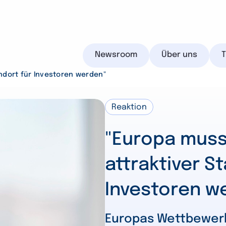
Newsroom
Über uns
ndort für Investoren werden"
Reaktion
IHK.de
"Europa muss
attraktiver S
Investoren w
Suchen
Europas Wettbewerb