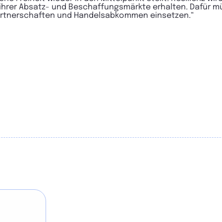
 ihrer Absatz- und Beschaffungsmärkte erhalten. Dafür m
 Partnerschaften und Handelsabkommen einsetzen.“