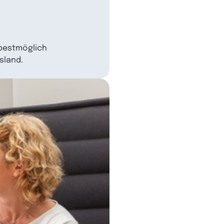
 bestmöglich
sland.