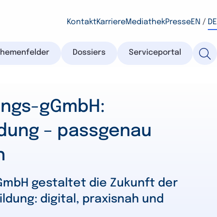
Kontakt
Karriere
Mediathek
Presse
EN
/
DE
Themenfelder
Dossiers
Serviceportal
dungs-gGmbH:
ldung – passgenau
h
GmbH gestaltet die Zukunft der
ldung: digital, praxisnah und