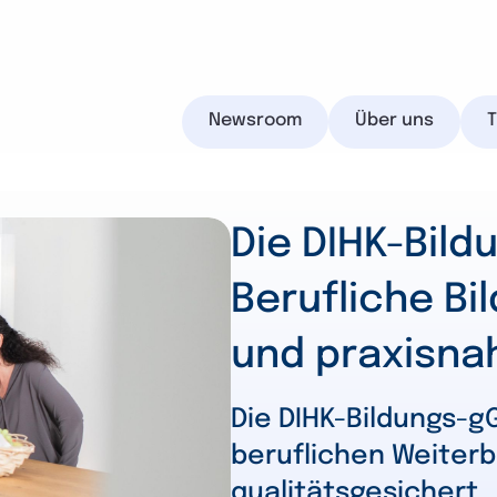
Newsroom
Über uns
Die DIHK-Bil
Berufliche Bi
IHK.de
und praxisna
Suchen
Die DIHK-Bildungs-g
beruflichen Weiterbi
qualitätsgesichert.