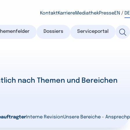
Kontakt
Karriere
Mediathek
Presse
EN
/
DE
Themenfelder
Dossiers
Serviceportal
chtlich nach Themen und Bereichen
auftragter
Interne Revision
Unsere Bereiche - Ansprechp