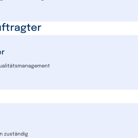
ftragter
er
 Qualitätsmanagement
on zuständig