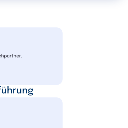
chpartner,
führung