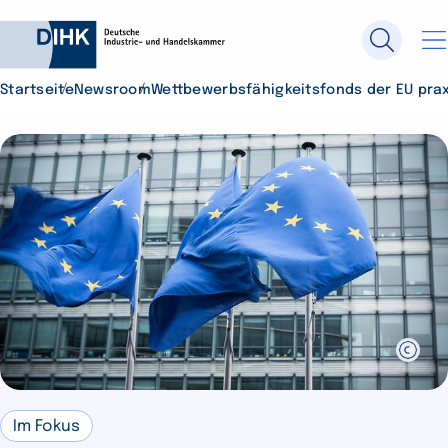
Startseite
Newsroom
Wettbewerbsfähigkeitsfonds der EU pra
Durchsuchen Sie DIHK.de
Su
Im Fokus