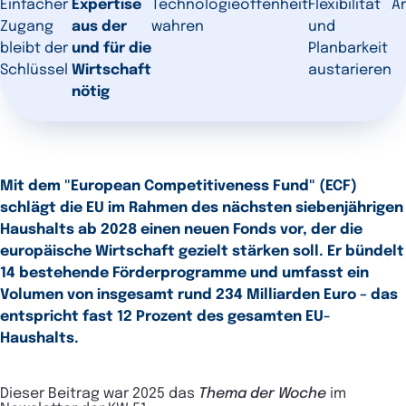
Einfacher
Expertise
Technologieoffenheit
Flexibilität
A
Zugang
aus der
wahren
und
bleibt der
und für die
Planbarkeit
Schlüssel
Wirtschaft
austarieren
nötig
Mit dem "European Competitiveness Fund" (ECF)
schlägt die EU im Rahmen des nächsten siebenjährigen
Haushalts ab 2028 einen neuen Fonds vor, der die
europäische Wirtschaft gezielt stärken soll. Er bündelt
14 bestehende Förderprogramme und umfasst ein
Volumen von insgesamt rund 234 Milliarden Euro – das
entspricht fast 12 Prozent des gesamten EU-
Haushalts.
Dieser Beitrag war 2025 das
Thema der Woche
im