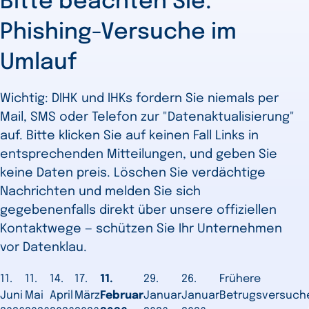
Bitte beachten Sie:
Phishing-Versuche im
Umlauf
Wichtig: DIHK und IHKs fordern Sie niemals per
Mail, SMS oder Telefon zur "Datenaktualisierung"
auf. Bitte klicken Sie auf keinen Fall Links in
entsprechenden Mitteilungen, und geben Sie
keine Daten preis. Löschen Sie verdächtige
Nachrichten und melden Sie sich
gegebenenfalls direkt über unsere offiziellen
Kontaktwege — schützen Sie Ihr Unternehmen
vor Datenklau.
11.
11.
14.
17.
11.
29.
26.
Frühere
Juni
Mai
April
März
Februar
Januar
Januar
Betrugsversuch