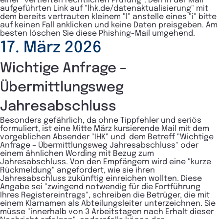
einer "vertieften rechtlichen Prüfung". Den in der Mail
aufgeführten Link auf "lhk.de/datenaktualisierung" mit
dem bereits vertrauten kleinem "l" anstelle eines "i" bitte
auf keinen Fall anklicken und keine Daten preisgeben. Am
besten löschen Sie diese Phishing-Mail umgehend.
17. März 2026
Wichtige Anfrage –
Übermittlungsweg
Jahresabschluss
Besonders gefährlich, da ohne Tippfehler und seriös
formuliert, ist eine Mitte März kursierende Mail mit dem
vorgeblichen Absender "IHK" und dem Betreff "Wichtige
Anfrage – Übermittlungsweg Jahresabschluss" oder
einem ähnlichen Wording mit Bezug zum
Jahresabschluss. Von den Empfängern wird eine "kurze
Rückmeldung" angefordert, wie sie ihren
Jahresabschluss zukünftig einreichen wollten. Diese
Angabe sei "zwingend notwendig für die Fortführung
Ihres Registereintrags", schreiben die Betrüger, die mit
einem Klarnamen als Abteilungsleiter unterzeichnen. Sie
müsse "innerhalb von 3 Arbeitstagen nach Erhalt dieser