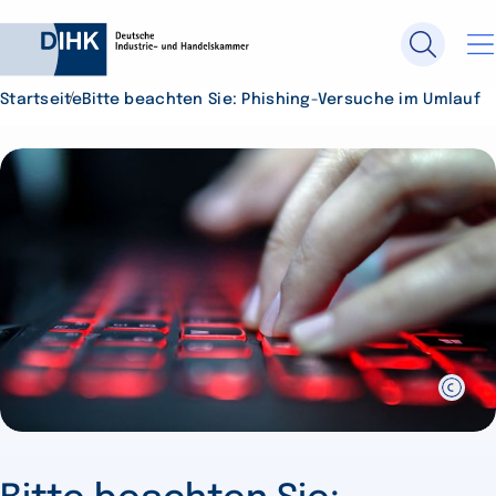
Startseite
Bitte beachten Sie: Phishing-Versuche im Umlauf
Durchsuchen Sie DIHK.de
Su