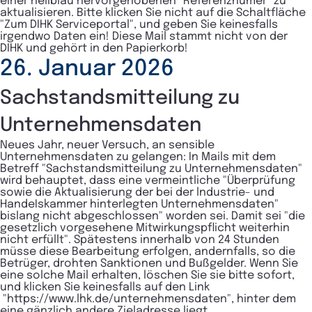
einer hellblau hervorgehobenen "Referenznumer" zu
aktualisieren. Bitte klicken Sie nicht auf die Schaltfläche
"Zum DIHK Serviceportal", und geben Sie keinesfalls
irgendwo Daten ein! Diese Mail stammt nicht von der
DIHK und gehört in den Papierkorb!
26. Januar 2026
Sachstandsmitteilung zu
Unternehmensdaten
Neues Jahr, neuer Versuch, an sensible
Unternehmensdaten zu gelangen: In Mails mit dem
Betreff "Sachstandsmitteilung zu Unternehmensdaten"
wird behauptet, dass eine vermeintliche "Überprüfung
sowie die AktuaIisierung der bei der lndustrie- und
HandeIskammer hinterlegten Unternehmensdaten"
bislang nicht abgeschlossen" worden sei. Damit sei "die
gesetzlich vorgesehene Mitwirkungspflicht weiterhin
nicht erfüllt". Spätestens innerhalb von 24 Stunden
müsse diese Bearbeitung erfolgen, andernfalls, so die
Betrüger, drohten Sanktionen und Bußgelder. Wenn Sie
eine solche Mail erhalten, löschen Sie sie bitte sofort,
und klicken Sie keinesfalls auf den Link
"https://www.lhk.de/unternehmensdaten", hinter dem
eine gänzlich andere Zieladresse liegt.