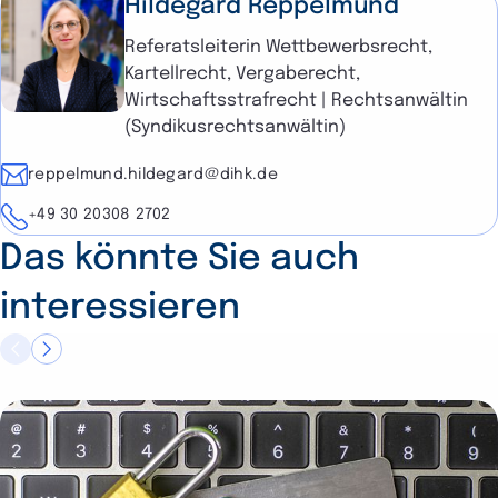
Hildegard Reppelmund
Referatsleiterin Wettbewerbsrecht,
Kartellrecht, Vergaberecht,
Aktualisierung Ihrer
Wirtschaftsstrafrecht | Rechtsanwältin
Unternehmensangaben
(Syndikusrechtsanwältin)
steht weiterhin aus
E-Mail
reppelmund.hildegard@dihk.de
Telefon
+49 30 20308 2702
Das könnte Sie auch
interessieren