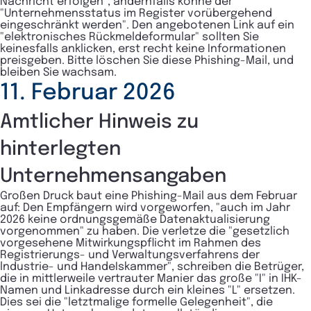
Nachricht erfolgen", andernfalls könne der
"Unternehmensstatus im Register vorübergehend
eingeschränkt werden". Den angebotenen Link auf ein
"elektronisches Rückmeldeformular" sollten Sie
keinesfalls anklicken, erst recht keine Informationen
preisgeben. Bitte löschen Sie diese Phishing-Mail, und
bleiben Sie wachsam.
11. Februar 2026
Amtlicher Hinweis zu
hinterlegten
Unternehmensangaben
Großen Druck baut eine Phishing-Mail aus dem Februar
auf: Den Empfängern wird vorgeworfen, "auch im Jahr
2026 keine ordnungsgemäße Datenaktualisierung
vorgenommen" zu haben. Die verletze die "gesetzlich
vorgesehene Mitwirkungspflicht im Rahmen des
Registrierungs- und Verwaltungsverfahrens der
lndustrie- und HandeIskammer", schreiben die Betrüger,
die in mittlerweile vertrauter Manier das große "I" in IHK-
Namen und Linkadresse durch ein kleines "L" ersetzen.
Dies sei die "letztmalige formelle Gelegenheit", die