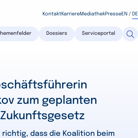
Kontakt
Karriere
Mediathek
Presse
EN
/
DE
Themenfelder
Dossiers
Serviceportal
schäftsführerin
kov zum geplanten
-Zukunftsgesetz
d richtig, dass die Koalition beim