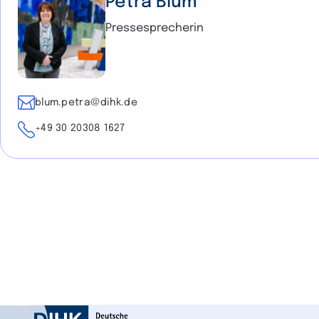
Petra Blum
Pressesprecherin
E-Mail
blum.petra@dihk.de
Telefon
+49 30 20308 1627