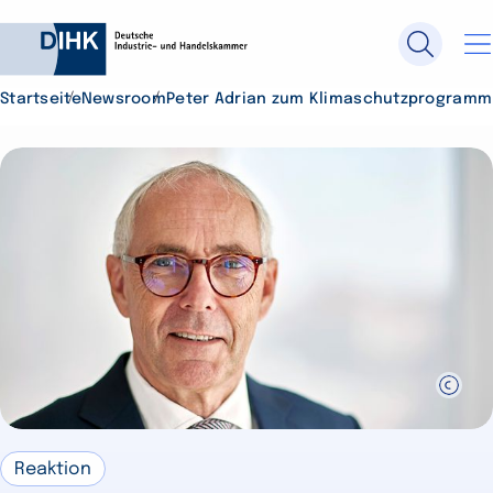
Startseite
Newsroom
Peter Adrian zum Klimaschutzprogramm
Durchsuchen Sie DIHK.de
Su
Reaktion