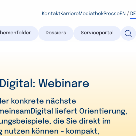
Kontakt
Karriere
Mediathek
Presse
EN
/
DE
Themenfelder
Dossiers
Serviceportal
gital: Webinare
der konkrete nächste
insamDigital liefert Orientierung,
gsbeispiele, die Sie direkt im
 nutzen können – kompakt,