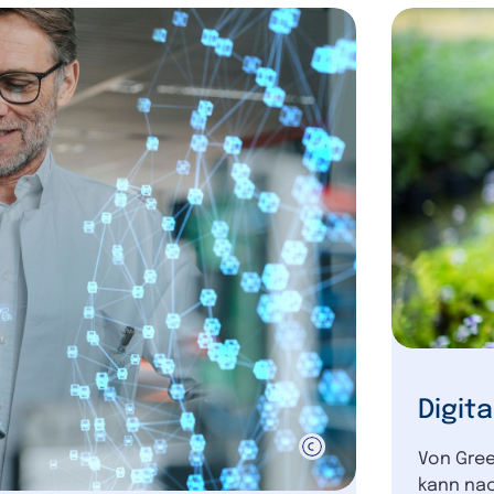
Digit
Von Green
kann nac