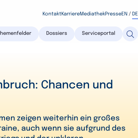
Kontakt
Karriere
Mediathek
Presse
EN
/
DE
Themenfelder
Dossiers
Serviceportal
mbruch: Chancen und
en zeigen weiterhin ein großes
raine, auch wenn sie aufgrund des