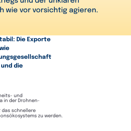
kriegs und der unklaren
 wie vor vorsichtig agieren.
abil: Die Exporte
wie
lungsgesellschaft
 und die
heits- und
a in der Drohnen­
 das schnellere
ationsökosystems zu werden.