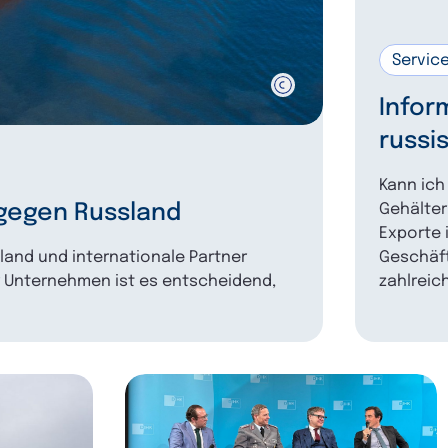
Servic
Infor
russi
Kann ich
Gehälter
 gegen Russland
Exporte 
Geschäft
hland und internationale Partner
zahlreic
 Unternehmen ist es entscheidend,