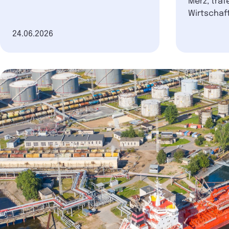
Merz, tra
Wirtschaft
Datum der Veröffentlichung
24.06.2026