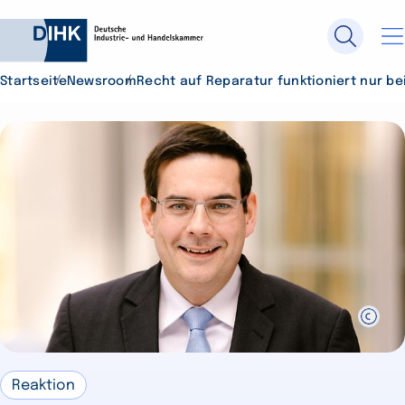
Startseite
Newsroom
Recht auf Reparatur funktioniert nur be
Durchsuchen Sie DIHK.de
Su
Reaktion