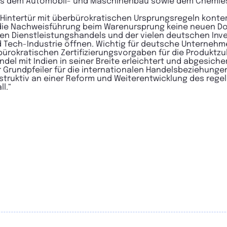
us dem Automobil- und Maschinenbau sowie dem Chemiese
Hintertür mit überbürokratischen Ursprungsregeln konterk
ie Nachweisführung beim Warenursprung keine neuen D
n Dienstleistungshandels und der vielen deutschen Inves
d Tech-Industrie öffnen. Wichtig für deutsche Unternehm
ürokratischen Zertifizierungsvorgaben für die Produktz
l mit Indien in seiner Breite erleichtert und abgesicher
 Grundpfeiler für die internationalen Handelsbeziehunge
nstruktiv an einer Reform und Weiterentwicklung des regel
l.“