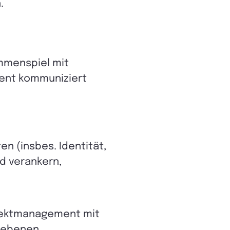
.
ammenspiel mit
rent kommuniziert
 (insbes. Identität,
nd verankern,
rojektmanagement mit
sebenen.