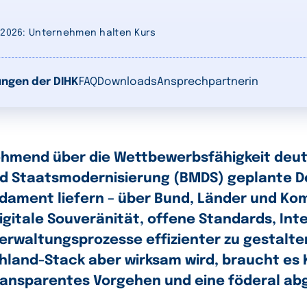
g 2026: Unternehmen halten Kurs
ungen der DIHK
FAQ
Downloads
Ansprechpartnerin
ehmend über die Wettbewerbsfähigkeit deu
und Staatsmodernisierung (BMDS) geplante 
undament liefern – über Bund, Länder und K
Digitale Souveränität, offene Standards, Int
erwaltungsprozesse effizienter zu gestalte
hland-Stack aber wirksam wird, braucht es K
transparentes Vorgehen und eine föderal a