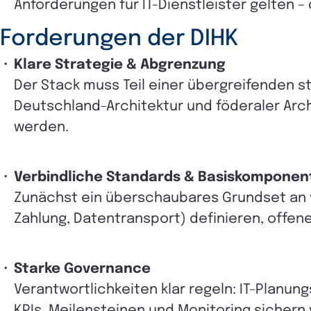
Anforderungen für IT-Dienstleister gelten – 
Forderungen der DIHK
Klare Strategie & Abgrenzung
Der Stack muss Teil einer übergreifenden s
Deutschland-Architektur und föderaler Arch
werden.
Verbindliche Standards & Basiskomponen
Z
unächst ein überschaubares Grundset an v
Zahlung, Datentransport) definieren, offen
Starke Governance
Verantwortlichkeiten klar regeln: IT-Planu
KPIs, Meilensteinen und Monitoring sichern