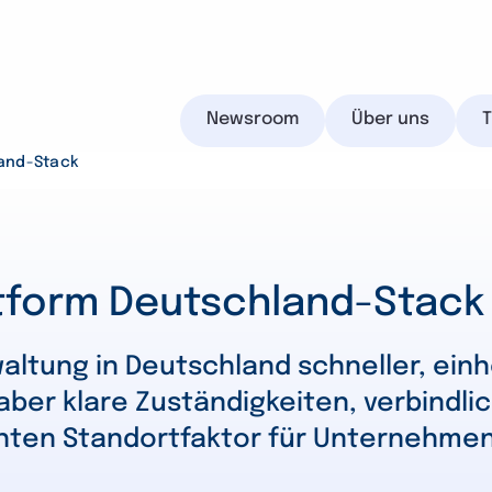
Newsroom
Über uns
land-Stack
IHK.de
ttform Deutschland-Stack
waltung in Deutschland schneller, ein
 aber klare Zuständigkeiten, verbindl
Suchen
hten Standortfaktor für Unternehmen