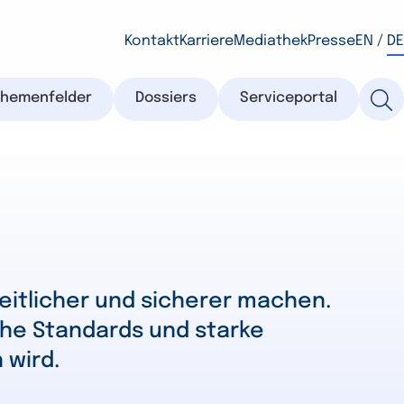
Kontakt
Karriere
Mediathek
Presse
EN
/
DE
Themenfelder
Dossiers
Serviceportal
heitlicher und sicherer machen.
iche Standards und starke
 wird.