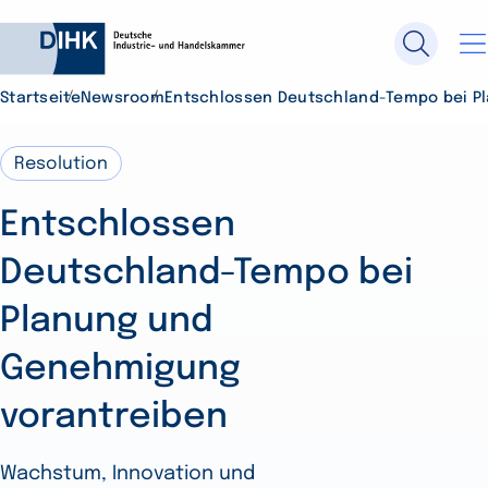
Startseite
Newsroom
Entschlossen Deutschland-Tempo bei P
Durchsuchen Sie DIHK.de
Resolution
Entschlossen
Su
Deutschland-Tempo bei
Planung und
Genehmigung
vorantreiben
Wachstum, Innovation und