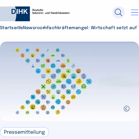
Startseite
Newsroom
Fachkräftemangel: Wirtschaft setzt auf 
Durchsuchen Sie DIHK.de
Su
Pressemitteilung