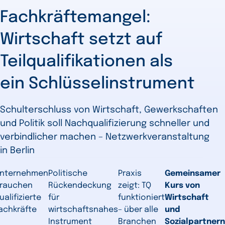
Fachkräftemangel:
Wirtschaft setzt auf
Teilqualifikationen als
ein Schlüsselinstrument
Schulterschluss von Wirtschaft, Gewerkschaften
und Politik soll Nachqualifizierung schneller und
verbindlicher machen – Netzwerkveranstaltung
in Berlin
nternehmen
Politische
Praxis
Gemeinsamer
rauchen
Rückendeckung
zeigt: TQ
Kurs von
ualifizierte
für
funktioniert
Wirtschaft
achkräfte
wirtschaftsnahes
– über alle
und
Instrument
Branchen
Sozialpartnern