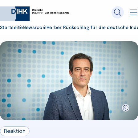
Startseite
Newsroom
Herber Rückschlag für die deutsche Ind
Durchsuchen Sie DIHK.de
Su
Reaktion