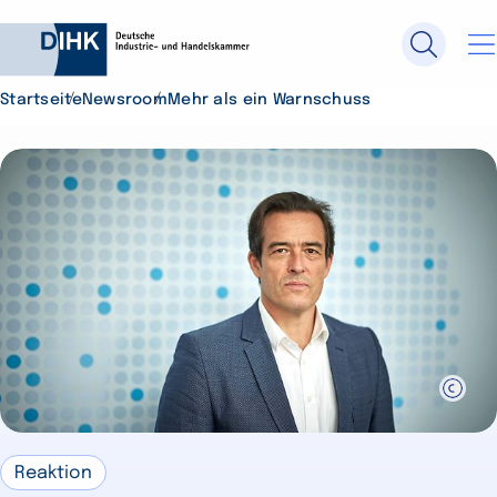
Startseite
Newsroom
Mehr als ein Warnschuss
Durchsuchen Sie DIHK.de
Su
Reaktion