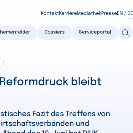
Kontakt
Karriere
Mediathek
Presse
EN
/
DE
Themenfelder
Dossiers
Serviceportal
 Reformdruck bleibt
istisches Fazit des Treffens von
irtschaftsverbänden und