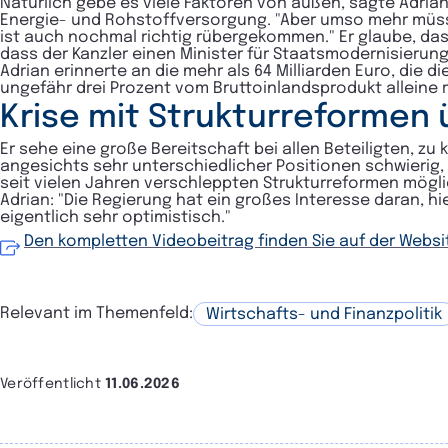
Natürlich gebe es viele Faktoren von außen, sagte Adria
Energie- und Rohstoffversorgung. "Aber umso mehr müss
ist auch nochmal richtig rübergekommen." Er glaube, das
dass der Kanzler einen Minister für Staatsmodernisierung 
Adrian erinnerte an die mehr als 64 Milliarden Euro, die d
ungefähr drei Prozent vom Bruttoinlandsprodukt alleine r
Krise mit Strukturreformen
Er sehe eine große Bereitschaft bei allen Beteiligten, z
angesichts sehr unterschiedlicher Positionen schwierig, 
seit vielen Jahren verschleppten Strukturreformen mögli
Adrian: "Die Regierung hat ein großes Interesse daran, hie
eigentlich sehr optimistisch."
Den kompletten Videobeitrag finden Sie auf der Websi
Relevant im Themenfeld:
Wirtschafts- und Finanzpolitik
Veröffentlicht
11.06.2026