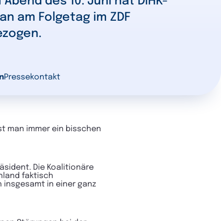
bend des 10. Juni hat DIHK-
ian am Folgetag im ZDF
ezogen.
n
Pressekontakt
st man immer ein bisschen
äsident. Die Koalitionäre
hland faktisch
h insgesamt in einer ganz