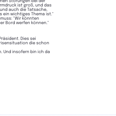
enen Störungen bei der
mdruck ist groß, und das
 und auch die Tatsache,
s ein wichtiges Thema ist."
n muss: "Wir könnten
ber Bord werfen können."
räsident. Dies sei
Krisensituation die schon
. Und insofern bin ich da