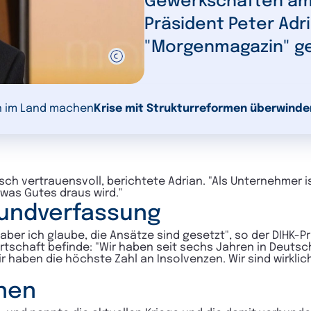
Gewerkschaften am A
Präsident Peter Adr
"Morgenmagazin" g
 im Land machen
Krise mit Strukturreformen überwinde
ch vertrauensvoll, berichtete Adrian.
"Als Unternehmer i
h was Gutes draus wird."
rundverfassung
ber ich glaube, die Ansätze sind gesetzt", so der DIHK-Pr
irtschaft befinde: "Wir haben seit sechs Jahren in Deutsc
r haben die höchste Zahl an Insolvenzen. Wir sind wirklic
hen