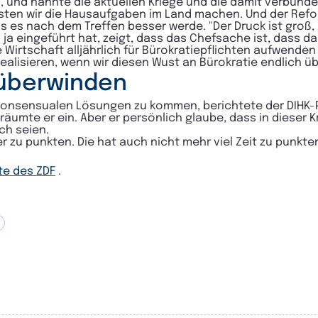
n, und nannte die aktuellen Kriege und die damit verbund
ten wir die Hausaufgaben im Land machen. Und der Refor
s es nach dem Treffen besser werde. "Der Druck ist groß,
ja eingeführt hat, zeigt, dass das Chefsache ist, dass da
ie Wirtschaft alljährlich für Bürokratiepflichten aufwende
ealisieren, wenn wir diesen Wust an Bürokratie endlich ü
 überwinden
u konsensualen Lösungen zu kommen, berichtete der DIHK-P
räumte er ein. Aber er persönlich glaube, dass in dieser 
ch seien.
r zu punkten. Die hat auch nicht mehr viel Zeit zu punkten
te des ZDF
.