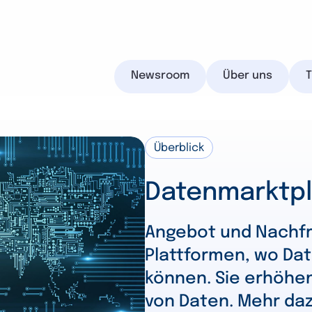
Newsroom
Über uns
Überblick
IHK.de
Datenmarktpl
Angebot und Nachfr
Plattformen, wo Da
Suchen
können. Sie erhöhen
von Daten. Mehr daz