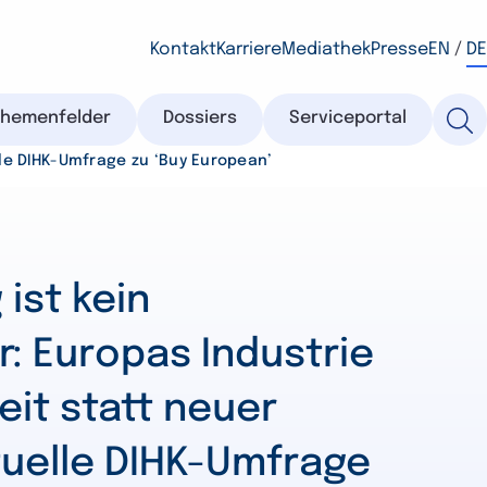
Kontakt
Karriere
Mediathek
Presse
EN
/
DE
Themenfelder
Dossiers
Serviceportal
lle DIHK-Umfrage zu ‘Buy European’
ist kein
: Europas Industrie
eit statt neuer
tuelle DIHK-Umfrage