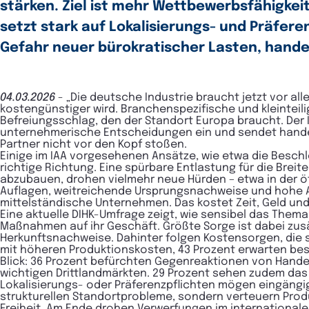
stärken. Ziel ist mehr Wettbewerbsfähigkeit
setzt stark auf Lokalisierungs- und Präfere
Gefahr neuer bürokratischer Lasten, handel
04.03.2026
-
„Die deutsche Industrie braucht jetzt vor all
kostengünstiger wird. Branchenspezifische und kleinteili
Befreiungsschlag, den der Standort Europa braucht. Der In
unternehmerische Entscheidungen ein und sendet handelspo
Partner nicht vor den Kopf stoßen.
Einige im IAA vorgesehenen Ansätze, wie etwa die Besch
richtige Richtung. Eine spürbare Entlastung für die Breit
abzubauen, drohen vielmehr neue Hürden – etwa in der ö
Auflagen, weitreichende Ursprungsnachweise und hohe A
mittelständische Unternehmen. Das kostet Zeit, Geld un
Eine aktuelle DIHK-Umfrage zeigt, wie sensibel das Them
Maßnahmen auf ihr Geschäft. Größte Sorge ist dabei zus
Herkunftsnachweise. Dahinter folgen Kostensorgen, die 
mit höheren Produktionskosten, 43 Prozent erwarten bes
Blick: 36 Prozent befürchten Gegenreaktionen von Hand
wichtigen Drittlandmärkten. 29 Prozent sehen zudem das 
Lokalisierungs- oder Präferenzpflichten mögen eingängig k
strukturellen Standortprobleme, sondern verteuern Pr
Freiheit. Am Ende drohen Verwerfungen im international