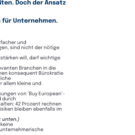
eiten. Doch der Ansatz
n für Unternehmen.
infacher und
en, sind nicht der nötige
ärken will, darf wichtige
evanten Branchen in die
ehmen konsequent Bürokratie
liche
 allem kleine und
rkungen von ‘Buy European’-
d durch
halten: 42 Prozent rechnen
iken bleiben ebenfalls im
k unten.)
 keine
 unternehmerische