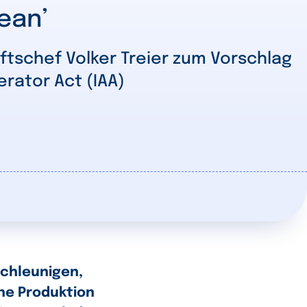
ean’
tschef Volker Treier zum Vorschlag
erator Act (IAA)
schleunigen,
he Produktion