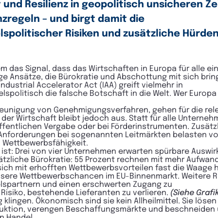
 und Resilienz in geopolitisch unsicheren Z
nzregeln – und birgt damit die
spolitischer Risiken und zusätzliche Hürde
em das Signal, dass das Wirtschaften in Europa für alle e
ge Ansätze, die Bürokratie und Abschottung mit sich bring
dustrial Accelerator Act (IAA) greift vielmehr in
litisch die falsche Botschaft in die Welt. Wer Europa st
leunigung von Genehmigungsverfahren, gehen für die rel
e der Wirtschaft bleibt jedoch aus. Statt für alle Untern
ffentlichen Vergabe oder bei Förderinstrumenten. Zusätz
nforderungen bei sogenannten Leitmärkten belasten vor
d Wettbewerbsfähigkeit.
a ist: Drei von vier Unternehmen erwarten spürbare Auswi
ätzliche Bürokratie: 55 Prozent rechnen mit mehr Aufwan
sich mit erhofften Wettbewerbsvorteilen fast die Waage 
sere Wettbewerbschancen im EU-Binnenmarkt. Weitere Ris
elspartnern und einen erschwerten Zugang zu
Risiko, bestehende Lieferanten zu verlieren.
(Siehe Grafi
lingen. Ökonomisch sind sie kein Allheilmittel. Sie lösen
oduktion, verengen Beschaffungsmärkte und beschneiden
en Handel.