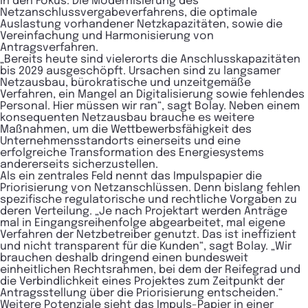
in den Fokus: Die Modernisierung des
Netzanschlussvergabeverfahrens, die optimale
Auslastung vorhandener Netzkapazitäten, sowie die
Vereinfachung und Harmonisierung von
Antragsverfahren.
„Bereits heute sind vielerorts die Anschlusskapazitäten
bis 2029 ausgeschöpft. Ursachen sind zu langsamer
Netzausbau, bürokratische und unzeitgemäße
Verfahren, ein Mangel an Digitalisierung sowie fehlendes
Personal. Hier müssen wir ran“, sagt Bolay. Neben einem
konsequenten Netzausbau brauche es weitere
Maßnahmen, um die Wettbewerbsfähigkeit des
Unternehmensstandorts einerseits und eine
erfolgreiche Transformation des Energiesystems
andererseits sicherzustellen.
Als ein zentrales Feld nennt das Impulspapier die
Priorisierung von Netzanschlüssen. Denn bislang fehlen
spezifische regulatorische und rechtliche Vorgaben zu
deren Verteilung. „Je nach Projektart werden Anträge
mal in Eingangsreihenfolge abgearbeitet, mal eigene
Verfahren der Netzbetreiber genutzt. Das ist ineffizient
und nicht transparent für die Kunden“, sagt Bolay. „Wir
brauchen deshalb dringend einen bundesweit
einheitlichen Rechtsrahmen, bei dem der Reifegrad und
die Verbindlichkeit eines Projektes zum Zeitpunkt der
Antragsstellung über die Priorisierung entscheiden.“
Weitere Potenziale sieht das Impuls-Papier in einer