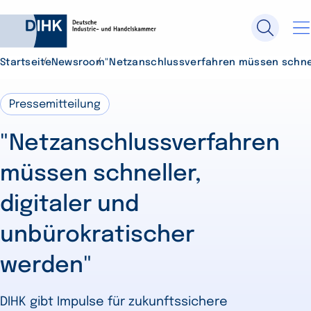
Startseite
Newsroom
"Netzanschlussverfahren müssen schnell
Durchsuchen Sie DIHK.de
Pressemitteilung
"Netzanschlussverfahren
Su
müssen schneller,
digitaler und
unbürokratischer
werden"
DIHK gibt Impulse für zukunftssichere