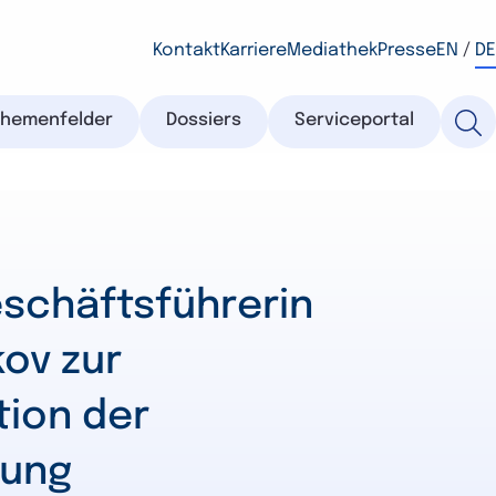
Kontakt
Karriere
Mediathek
Presse
EN
/
DE
Themenfelder
Dossiers
Serviceportal
schäftsführerin
ov zur
tion der
rung