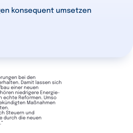
en konsequent umsetzen
erungen bei den
halten. Damit lassen sich
fbau einer neuen
hören niedrigere Energie-
hen echte Reformen. Umso
angekündigten Maßnahmen
ten.
rch Steuern und
ie durch die neuen
.“