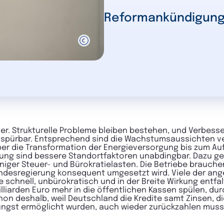
Reformankündigung
er. Strukturelle Probleme bleiben bestehen, und Verbess
spürbar. Entsprechend sind die Wachstumsaussichten ver
ber die Transformation der Energieversorgung bis zum Au
wung sind bessere Standortfaktoren unabdingbar. Dazu ge
eniger Steuer- und Bürokratielasten. Die Betriebe brauc
Bundesregierung konsequent umgesetzt wird. Viele der 
e schnell, unbürokratisch und in der Breite Wirkung entfal
liarden Euro mehr in die öffentlichen Kassen spülen, du
on deshalb, weil Deutschland die Kredite samt Zinsen, d
jüngst ermöglicht wurden, auch wieder zurückzahlen muss