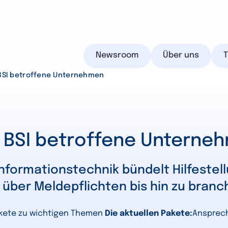
Newsroom
Über uns
 BSI betroffene Unternehmen
IHK.de
s BSI betroffene Unterne
nformationstechnik bündelt Hilfestell
über Meldepflichten bis hin zu branc
Suchen
kete zu wichtigen Themen
Die aktuellen Pakete:
Ansprech