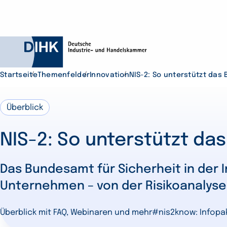
Startseite
Themenfelder
Innovation
NIS-2: So unterstützt das
Überblick
Durchsuchen Sie D
NIS-2: So unterstützt da
Das Bundesamt für Sicherheit in der I
Unternehmen – von der Risikoanalyse 
Überblick mit FAQ, Webinaren und mehr
#nis2know: Infopa