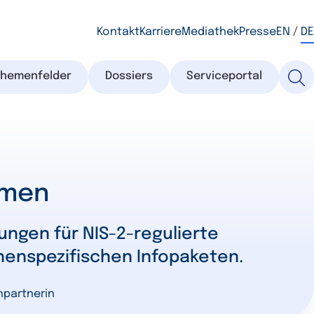
Kontakt
Karriere
Mediathek
Presse
EN
/
DE
Themenfelder
Dossiers
Serviceportal
hmen
ungen für NIS-2-regulierte
henspezifischen Infopaketen.
partnerin