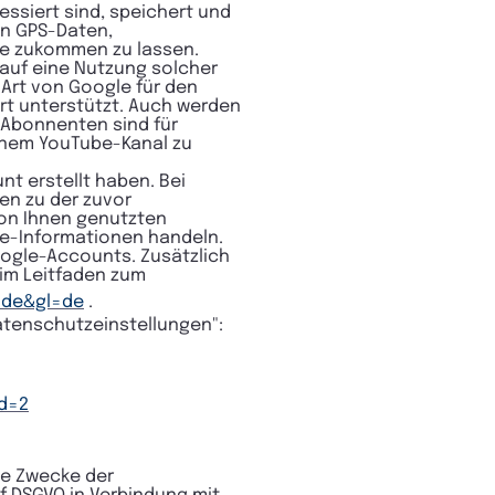
ssiert sind, speichert und
on GPS-Daten,
te zukommen zu lassen.
 auf eine Nutzung solcher
 Art von Google für den
Art unterstützt. Auch werden
r Abonnenten sind für
einem YouTube-Kanal zu
t erstellt haben. Bei
en zu der zuvor
von Ihnen genutzten
ie-Informationen handeln.
oogle-Accounts. Zusätzlich
 im Leitfaden zum
=de&gl=de
.
atenschutzeinstellungen":
rd=2
ie Zwecke der