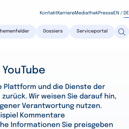
Kontakt
Karriere
Mediathek
Presse
EN
/
DE
Themenfelder
Dossiers
Serviceportal
f YouTube
e Plattform und die Dienste der
 zurück. Wir weisen Sie darauf hin,
igener Verantwortung nutzen.
Beispiel Kommentare
lche Informationen Sie preisgeben