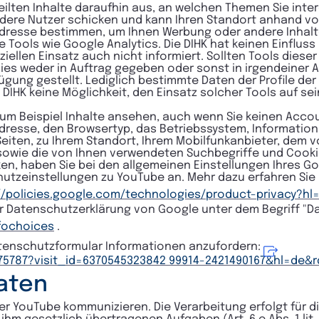
lten Inhalte daraufhin aus, an welchen Themen Sie intere
 andere Nutzer schicken und kann Ihren Standort anhand v
-Adresse bestimmen, um Ihnen Werbung oder andere Inhal
ools wie Google Analytics. Die DIHK hat keinen Einfluss
llen Einsatz auch nicht informiert. Sollten Tools dieser
dies weder in Auftrag gegeben oder sonst in irgendeiner 
ügung gestellt. Lediglich bestimmte Daten der Profile de
 DIHK keine Möglichkeit, den Einsatz solcher Tools auf s
um Beispiel Inhalte ansehen, auch wenn Sie keinen Accoun
dresse, den Browsertyp, das Betriebssystem, Information
iten, zu Ihrem Standort, Ihrem Mobilfunkanbieter, dem 
 sowie die von Ihnen verwendeten Suchbegriffe und Cook
ken, haben Sie bei den allgemeinen Einstellungen Ihres G
hutzeinstellungen zu YouTube an. Mehr dazu erfahren Sie
//policies.google.com/technologies/product-privacy?hl
er Datenschutzerklärung von Google unter dem Begriff "D
fochoices
.
atenschutzformular Informationen anzufordern:
575787?visit_id=6370545323842 99914-2421490167&hl=de&
Daten
ber YouTube kommunizieren. Die Verarbeitung erfolgt für d