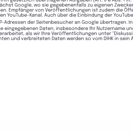
hm gesetzlich übertragenen Aufgaben (Art. 6 e Abs. 1 lit.
nächst Google, wo sie gegebenenfalls zu eigenen Zwecke
. Empfänger von Veröffentlichungen ist zudem die Öffent
inen YouTube-Kanal. Auch über die Einbindung der YouTube
 IP-Adressen der Seitenbesucher an Google übertragen. I
Tube eingegebenen Daten, insbesondere Ihr Nutzername un
erarbeitet, als wir Ihre Veröffentlichungen unter "Diskus
ichten und verbreiteten Daten werden so vom DIHK in sei