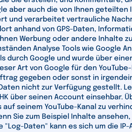
ie Sie erstellen, und Kommentare, di
e aber auch die von Ihnen geteilten 
rt und verarbeitet vertrauliche Nachr
dort anhand von GPS-Daten, Informat
Ihnen Werbung oder andere Inhalte z
tänden Analyse Tools wie Google Anal
ols durch Google und wurde über eine
dieser Art von Google für den YouTube
uftrag gegeben oder sonst in irgendei
aten nicht zur Verfügung gestellt. L
IHK über seinen Account einsehbar. Üb
s auf seinem YouTube-Kanal zu verhind
enn Sie zum Beispiel Inhalte ansehen
e "Log-Daten" kann es sich um die IP