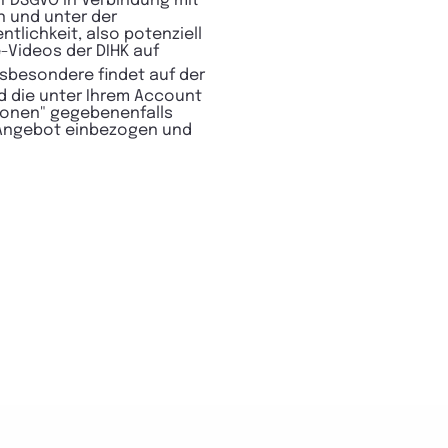
 f DSGVO in Verbindung mit
n und unter der
lichkeit, also potenziell
-Videos der DIHK auf
nsbesondere findet auf der
d die unter Ihrem Account
sionen" gegebenenfalls
n Angebot einbezogen und