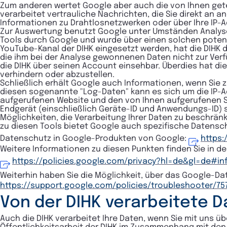
Zum anderen wertet Google aber auch die von Ihnen getei
verarbeitet vertrauliche Nachrichten, die Sie direkt an
Informationen zu Drahtlosnetzwerken oder über Ihre IP
Zur Auswertung benutzt Google unter Umständen Analyse T
Tools durch Google und wurde über einen solchen potenzie
YouTube-Kanal der DIHK eingesetzt werden, hat die DIHK 
die ihm bei der Analyse gewonnenen Daten nicht zur Verf
die DIHK über seinen Account einsehbar. Überdies hat die
verhindern oder abzustellen.
Schließlich erhält Google auch Informationen, wenn Sie z
diesen sogenannte "Log-Daten" kann es sich um die IP-A
aufgerufenen Website und den von Ihnen aufgerufenen Se
Endgerät (einschließlich Geräte-ID und Anwendungs-ID)
Möglichkeiten, die Verarbeitung Ihrer Daten zu beschrän
zu diesen Tools bietet Google auch spezifische Datensc
Datenschutz in Google-Produkten von Google:
https:
Weitere Informationen zu diesen Punkten finden Sie in d
https://policies.google.com/privacy?hl=de&gl=de#in
Weiterhin haben Sie die Möglichkeit, über das Google-D
https://support.google.com/policies/troubleshooter/7
Von der DIHK verarbeitete 
Auch die DIHK verarbeitet Ihre Daten, wenn Sie mit uns ü