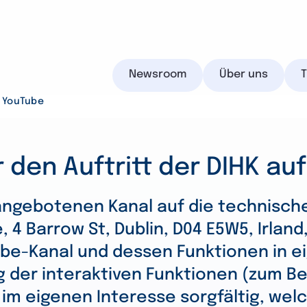
Newsroom
Über uns
f YouTube
 den Auftritt der DIHK au
IHK.de
e angebotenen Kanal auf die technisch
4 Barrow St, Dublin, D04 E5W5, Irland,
be-Kanal und dessen Funktionen in e
Suchen
ng der interaktiven Funktionen (zum 
r im eigenen Interesse sorgfältig, we