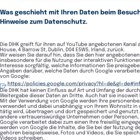
Was geschieht mit Ihren Daten beim Besuch
Hinweise zum Datenschutz.
Die DIHK greift für ihren auf YouTube angebotenen Kanal 
House, 4 Barrow St, Dublin, D04 E5W5, Irland, zurück.
Wir weisen Sie darauf hin, dass Sie den hier angebotene
insbesondere für die Nutzung der interaktiven Funktione
Interesse sorgfältig, welche Informationen Sie preisgeb
Angaben darüber, welche Daten durch Google verarbeitet
von Google:
https://policies.google.com/privacy?hl=de&gl=de#in
Die DIHK hat keinen Einfluss auf Art und Umfang der durc
Weitergabe dieser Daten an Dritte. Auch hat sie insoweit 
Mit der Verwendung von Google werden Ihre personenbez
verwendet und dabei unabhängig von Ihrem Wohnsitz in di
tätig wird, übertragen und dort gespeichert und genutz
andere vertrauenswürdige Unternehmen oder Personen, di
Google verarbeitet dabei zum einen Ihre freiwillig ein
werden von Google die Inhalte, die Sie bei der Nutzung d
gehören beispielsweise, Fotos und Videos, die Sie speich
Videos schreiben.