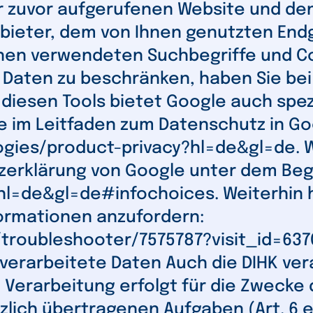
r zuvor aufgerufenen Website und den
bieter, dem von Ihnen genutzten Endg
hnen verwendeten Suchbegriffe und C
r Daten zu beschränken, haben Sie be
 diesen Tools bietet Google auch spe
ie im Leitfaden zum Datenschutz in G
ogies/product-privacy?hl=de&gl=de. 
tzerklärung von Google unter dem Beg
hl=de&gl=de#infochoices. Weiterhin h
ormationen anzufordern:
/troubleshooter/7575787?visit_id=63
erarbeitete Daten Auch die DIHK vera
Verarbeitung erfolgt für die Zwecke d
ch übertragenen Aufgaben (Art. 6 e Ab