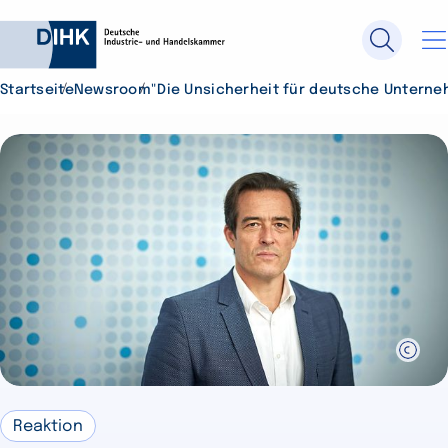
Startseite
Newsroom
"Die Unsicherheit für deutsche Unterne
Durchsuchen Sie DIHK.de
Su
Reaktion