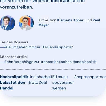
die Reform der Welthandelsorganisation
voranzutreiben.
Artikel von
Klemens Kober
und
Paul
Meyer
Teil des Dossiers
Wie umgehen mit der US-Handelspolitik?
Nächster Artikel
Zehn Vorschläge zur transatlantischen Handelspolitik
Hochzollpolitik
Unsicherheit
EU muss
Ansprechpartner
belastet den
trotz Deal
souveräner
Handel
werden