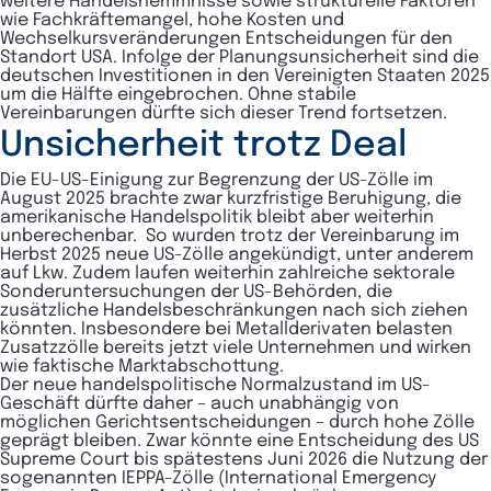
weitere Handelshemmnisse sowie strukturelle Faktoren
wie Fachkräftemangel, hohe Kosten und
Wechselkursveränderungen Entscheidungen für den
Standort USA. Infolge der Planungsunsicherheit sind die
deutschen Investitionen in den Vereinigten Staaten 2025
um die Hälfte eingebrochen. Ohne stabile
Vereinbarungen dürfte sich dieser Trend fortsetzen.
Unsicherheit trotz Deal
Die EU-US-Einigung zur Begrenzung der US-Zölle im
August 2025 brachte zwar kurzfristige Beruhigung, die
amerikanische Handelspolitik bleibt aber weiterhin
unberechenbar. So wurden trotz der Vereinbarung im
Herbst 2025 neue US-Zölle angekündigt, unter anderem
auf Lkw. Zudem laufen weiterhin zahlreiche sektorale
Sonderuntersuchungen der US-Behörden, die
zusätzliche Handelsbeschränkungen nach sich ziehen
könnten. Insbesondere bei Metallderivaten belasten
Zusatzzölle bereits jetzt viele Unternehmen und wirken
wie faktische Marktabschottung.
Der neue handelspolitische Normalzustand im US-
Geschäft dürfte daher – auch unabhängig von
möglichen Gerichtsentscheidungen – durch hohe Zölle
geprägt bleiben. Zwar könnte eine Entscheidung des US
Supreme Court bis spätestens Juni 2026 die Nutzung der
sogenannten IEPPA-Zölle (International Emergency