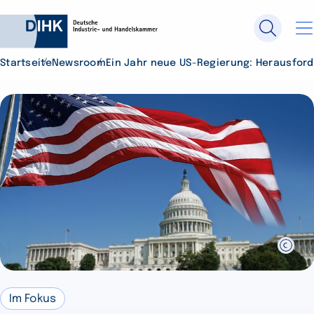
Startseite
Newsroom
Ein Jahr neue US-Regierung: Herausford
Durchsuchen Sie DIHK.de
Su
Im Fokus