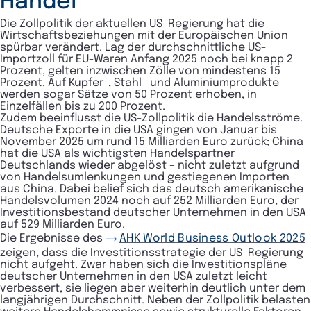
Handel
Die Zollpolitik der aktuellen US-Regierung hat die
Wirtschaftsbeziehungen mit der Europäischen Union
spürbar verändert. Lag der durchschnittliche US-
Importzoll für EU-Waren Anfang 2025 noch bei knapp 2
Prozent, gelten inzwischen Zölle von mindestens 15
Prozent. Auf Kupfer-, Stahl- und Aluminiumprodukte
werden sogar Sätze von 50 Prozent erhoben, in
Einzelfällen bis zu 200 Prozent.
Zudem beeinflusst die US-Zollpolitik die Handelsströme.
Deutsche Exporte in die USA gingen von Januar bis
November 2025 um rund 15 Milliarden Euro zurück; China
hat die USA als wichtigsten Handelspartner
Deutschlands wieder abgelöst – nicht zuletzt aufgrund
von Handelsumlenkungen und gestiegenen Importen
aus China. Dabei belief sich das deutsch amerikanische
Handelsvolumen 2024 noch auf 252 Milliarden Euro, der
Investitionsbestand deutscher Unternehmen in den USA
auf 529 Milliarden Euro.
Die Ergebnisse des
AHK World Business Outlook 2025
zeigen, dass die Investitionsstrategie der US-Regierung
nicht aufgeht. Zwar haben sich die Investitionspläne
deutscher Unternehmen in den USA zuletzt leicht
verbessert, sie liegen aber weiterhin deutlich unter dem
langjährigen Durchschnitt. Neben der Zollpolitik belasten