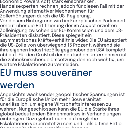
Economic Powers Act) stark einschränken,
Handelsexperten rechnen jedoch für diesen Fall mit der
Anwendung alternativer Mechanismen für
Zollerhöhungen durch die US-Regierung.
Vor diesem Hintergrund wird im Europäischen Parlament
erneut über die Ratifizierung der im August erzielten
Zolleinigung zwischen der EU-Kommission und dem US-
Präsidenten diskutiert. Diese spiegelt ein
asymmetrisches Kräfteverhältnis wider: Die EU akzeptiert
die US-Zölle von überwiegend 15 Prozent, während sie
ihre eigenen Industriezölle gegenüber den USA komplett
abbaut. Für den Großteil der deutschen Unternehmen ist
die zähneknirschende Umsetzung dennoch wichtig, um
weitere Eskalationen zu vermeiden.
EU muss souveräner
werden
Angesichts wachsender geopolitischer Spannungen ist
für die Europäische Union mehr Souveränität
unerlässlich, um eigene Wirtschaftsinteressen zu
wahren. Nur geschlossen kann die EU die Stärke ihres
global bedeutenden Binnenmarktes in Verhandlungen
einbringen. Dazu gehört auch, auf mögliche
Eskalationen vorbereitet zu sein und – als Ultima Ratio –