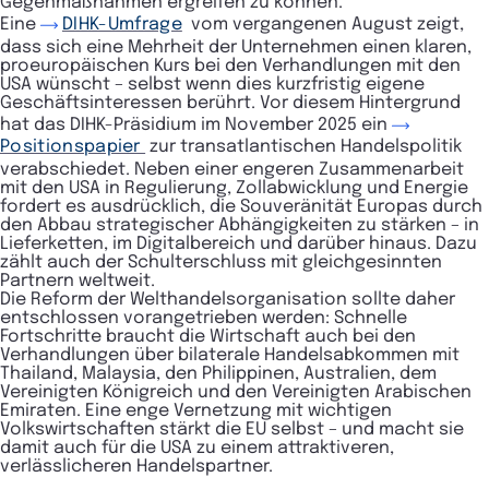
Gegenmaßnahmen ergreifen zu können.
Eine
DIHK-Umfrage
vom vergangenen August zeigt,
dass sich eine Mehrheit der Unternehmen einen klaren,
proeuropäischen Kurs bei den Verhandlungen mit den
USA wünscht – selbst wenn dies kurzfristig eigene
Geschäftsinteressen berührt. Vor diesem Hintergrund
hat das DIHK-Präsidium im November 2025 ein
Positionspapier
zur transatlantischen Handelspolitik
verabschiedet. Neben einer engeren Zusammenarbeit
mit den USA in Regulierung, Zollabwicklung und Energie
fordert es ausdrücklich, die Souveränität Europas durch
den Abbau strategischer Abhängigkeiten zu stärken – in
Lieferketten, im Digitalbereich und darüber hinaus. Dazu
zählt auch der Schulterschluss mit gleichgesinnten
Partnern weltweit.
Die Reform der Welthandelsorganisation sollte daher
entschlossen vorangetrieben werden: Schnelle
Fortschritte braucht die Wirtschaft auch bei den
Verhandlungen über bilaterale Handelsabkommen mit
Thailand, Malaysia, den Philippinen, Australien, dem
Vereinigten Königreich und den Vereinigten Arabischen
Emiraten. Eine enge Vernetzung mit wichtigen
Volkswirtschaften stärkt die EU selbst – und macht sie
damit auch für die USA zu einem attraktiveren,
verlässlicheren Handelspartner.