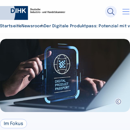
Startseite
Newsroom
Der Digitale Produktpass: Potenzial mit
Durchsuchen Sie DIHK.de
Su
Im Fokus