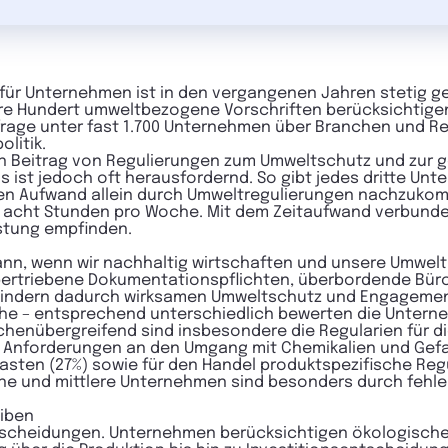
für Unternehmen ist in den vergangenen Jahren stetig g
 Hundert umweltbezogene Vorschriften berücksichtigen.
frage unter fast 1.700 Unternehmen über Branchen und R
olitik.
n Beitrag von Regulierungen zum Umweltschutz und zur g
s ist jedoch oft herausfordernd. So gibt jedes dritte Unt
n Aufwand allein durch Umweltregulierungen nachzukomm
s acht Stunden pro Woche. Mit dem Zeitaufwand verbunde
astung empfinden.
 kann, wenn wir nachhaltig wirtschaften und unsere Umwel
bertriebene Dokumentationspflichten, überbordende Bürok
hindern dadurch wirksamen Umweltschutz und Engagement
nche – entsprechend unterschiedlich bewerten die Unter
chenübergreifend sind insbesondere die Regularien für di
e Anforderungen an den Umgang mit Chemikalien und Gefah
sten (27%) sowie für den Handel produktspezifische Regu
ine und mittlere Unternehmen sind besonders durch fehle
eiben
Entscheidungen. Unternehmen berücksichtigen ökologisch