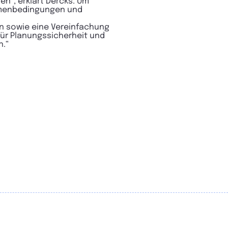
en“, erklärt Dercks. Um
ahmenbedingungen und
en sowie eine Vereinfachung
Für Planungssicherheit und
n.“