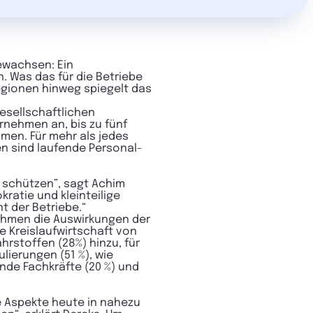
ewachsen: Ein
 Was das für die Betriebe
egionen hinweg spiegelt das
esellschaftlichen
ernehmen an, bis zu fünf
en. Für mehr als jedes
n sind laufende Personal-
t schützen”, sagt Achim
ratie und kleinteilige
 der Betriebe.“
nehmen die Auswirkungen der
e Kreislaufwirtschaft von
rstoffen (28%) hinzu, für
lierungen (51 %), wie
nde Fachkräfte (20 %) und
e Aspekte heute in nahezu