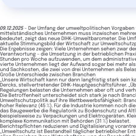
09.12.2025
- Der Umfang der umweltpolitischen Vorgaben 
mittelständisches Unternehmen muss inzwischen mehrere
bedeutet, zeigt das neue DIHK-Umweltbarometer. Die Um
aktuelle Stimmungsbild der Wirtschaft zur Umweltschutzp
Die Ergebnisse zeigen: Viele Unternehmen sehen zwar de
Verantwortung – die Umsetzung in der betrieblichen Praxi
Stunden pro Woche aufzuwenden, um dem administrative
vierte Unternehmen liegt der Aufwand sogar bei mehr al
und Sachkosten, die zwei von drei Unternehmen als Bel
Große Unterschiede zwischen Branchen
„Unsere Wirtschaft kann nur dann langfristig stark sein
Dercks, stellvertretender DIHK-Hauptgeschäftsführer. „Ü
Regelungen belasten die Unternehmen aber oft und ver
Die Betroffenheit unterscheidet sich stark je nach Bra
Umweltschutzpolitik auf ihre Wettbewerbsfähigkeit: Bran
hoher Relevanz (45 %). Für die Industrie kommen noch di
das Baugewerbe die Regulatorik zu Bodenschutz und Altla
beispielsweise zu Verpackungen und Elektrogeräten. Kle
komplexe Kommunikation mit Behörden (31 %) belastet.
Berichtspflichten reduzieren und Digitalisierung vorantr
„Umweltschutz ist Bestandteil täglicher betrieblicher 