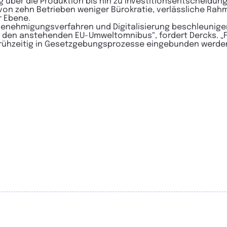
 über die Produktion bis hin zu Investitionsentscheidung
 von zehn Betrieben weniger Bürokratie, verlässliche R
er Ebene.
, Genehmigungsverfahren und Digitalisierung beschleunig
r den anstehenden EU-Umweltomnibus“, fordert Dercks. „
 frühzeitig in Gesetzgebungsprozesse eingebunden werde