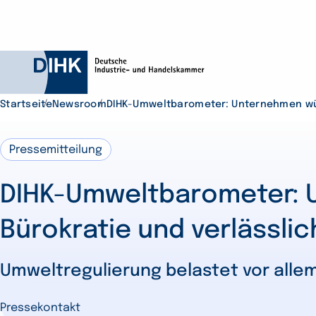
Startseite
Newsroom
DIHK-Umweltbarometer: Unternehmen wü
Pressemitteilung
Durchsuchen Sie D
DIHK-Umweltbarometer: 
Bürokratie und verlässl
Umweltregulierung belastet vor alle
Pressekontakt