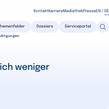
Kontakt
Karriere
Mediathek
Presse
EN
/
DE
Themenfelder
Dossiers
Serviceportal
edingungen
ich weniger