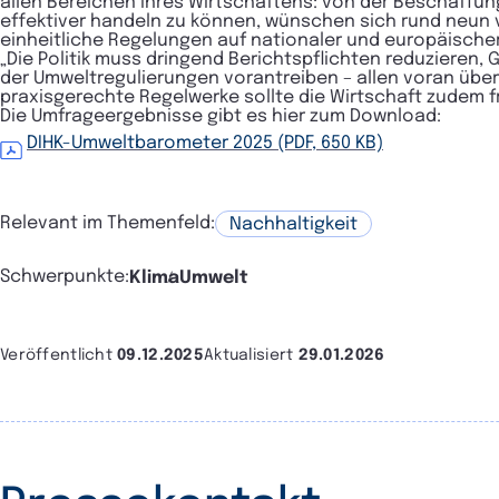
allen Bereichen ihres Wirtschaftens: von der Beschaffung
effektiver handeln zu können, wünschen sich rund neun
einheitliche Regelungen auf nationaler und europäisch
„Die Politik muss dringend Berichtspflichten reduzieren
der Umweltregulierungen vorantreiben – allen voran übe
praxisgerechte Regelwerke sollte die Wirtschaft zudem
Die Umfrageergebnisse gibt es hier zum Download:
DIHK-Umweltbarometer 2025 (PDF, 650 KB)
Relevant im Themenfeld:
Nachhaltigkeit
Schwerpunkte:
Klima
Umwelt
Veröffentlicht
09.12.2025
Aktualisiert
29.01.2026