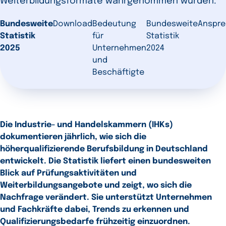
Weiterbildungsformate wahrgenommen wurden.
Bundesweite
Download
Bedeutung
Bundesweite
Anspre
Statistik
für
Statistik
2025
Unternehmen
2024
und
Beschäftigte
Die Industrie- und Handelskammern (IHKs)
dokumentieren jährlich, wie sich die
höherqualifizierende Berufsbildung in Deutschland
entwickelt. Die Statistik liefert einen bundesweiten
Blick auf Prüfungsaktivitäten und
Weiterbildungsangebote und zeigt, wo sich die
Nachfrage verändert. Sie unterstützt Unternehmen
und Fachkräfte dabei, Trends zu erkennen und
Qualifizierungsbedarfe frühzeitig einzuordnen.