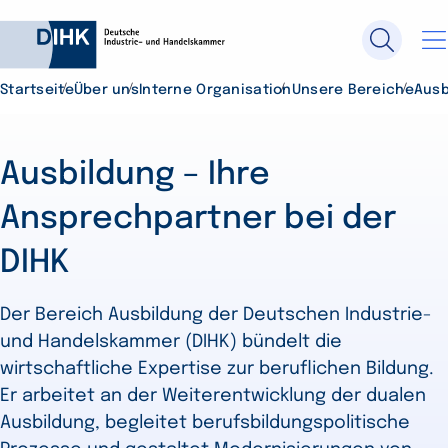
Startseite
Über uns
Interne Organisation
Unsere Bereiche
Ausb
Durchsuchen Sie DIHK.de
Ausbildung – Ihre
Su
Ansprechpartner bei der
DIHK
Der Bereich Ausbildung der Deutschen Industrie-
und Handelskammer (DIHK) bündelt die
wirtschaftliche Expertise zur beruflichen Bildung.
Er arbeitet an der Weiterentwicklung der dualen
Ausbildung, begleitet berufsbildungspolitische