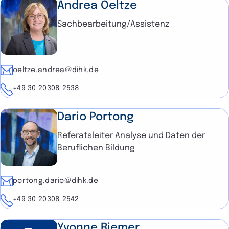
Andrea Oeltze
Sachbearbeitung/Assistenz
E-Mail
oeltze.andrea@dihk.de
Telefon
+49 30 20308 2538
Dario Portong
Referatsleiter Analyse und Daten der
Beruflichen Bildung
E-Mail
portong.dario@dihk.de
Telefon
+49 30 20308 2542
Yvonne Riemer