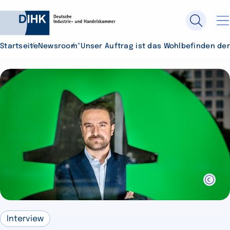
Startseite
Newsroom
"Unser Auftrag ist das Wohlbefinden d
Durchsuchen Sie DIHK.de
Su
Interview