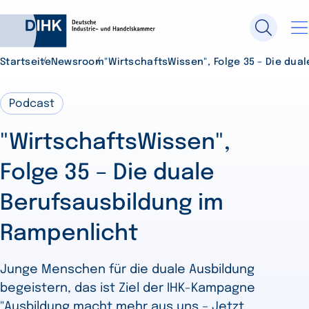
Startseite
Newsroom
"WirtschaftsWissen", Folge 35 – Die du
Durchsuchen Sie DIHK.de
Podcast
"WirtschaftsWissen",
Su
Folge 35 – Die duale
Berufsausbildung im
Rampenlicht
Junge Menschen für die duale Ausbildung
begeistern, das ist Ziel der IHK-Kampagne
"Ausbildung macht mehr aus uns – Jetzt