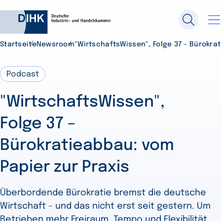
Startseite
Newsroom
"WirtschaftsWissen", Folge 37 – Bürokra
Durchsuchen Sie DIHK.de
Podcast
"WirtschaftsWissen",
Su
Folge 37 –
Bürokratieabbau: vom
Papier zur Praxis
Überbordende Bürokratie bremst die deutsche
Wirtschaft – und das nicht erst seit gestern. Um
Betrieben mehr Freiraum, Tempo und Flexibilität