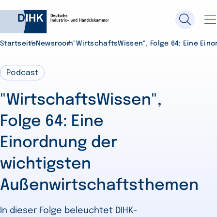
Startseite
Newsroom
"WirtschaftsWissen", Folge 64: Eine Ei
Durchsuchen Sie DIHK.de
Podcast
"WirtschaftsWissen",
Su
Folge 64: Eine
Einordnung der
wichtigsten
Außenwirtschaftsthemen
In dieser Folge beleuchtet DIHK-