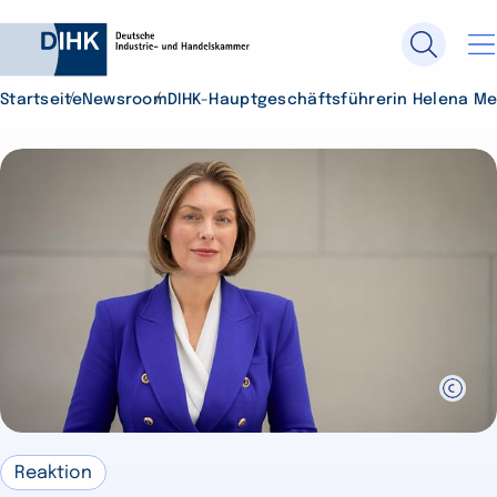
Startseite
Newsroom
DIHK-Hauptgeschäftsführerin Helena Me
Durchsuchen Sie DIHK.de
Su
Reaktion