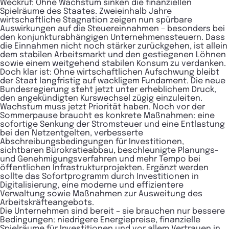
Weckruf: Ohne Wachstum sinken die finanziellen
Spielräume des Staates. Zweieinhalb Jahre
wirtschaftliche Stagnation zeigen nun spürbare
Auswirkungen auf die Steuereinnahmen – besonders bei
den konjunkturabhängigen Unternehmenssteuern. Dass
die Einnahmen nicht noch stärker zurückgehen, ist allein
dem stabilen Arbeitsmarkt und den gestiegenen Löhnen
sowie einem weitgehend stabilen Konsum zu verdanken.
Doch klar ist: Ohne wirtschaftlichen Aufschwung bleibt
der Staat langfristig auf wackligem Fundament. Die neue
Bundesregierung steht jetzt unter erheblichem Druck,
den angekündigten Kurswechsel zügig einzuleiten.
Wachstum muss jetzt Priorität haben. Noch vor der
Sommerpause braucht es konkrete Maßnahmen: eine
sofortige Senkung der Stromsteuer und eine Entlastung
bei den Netzentgelten, verbesserte
Abschreibungsbedingungen für Investitionen,
sichtbaren Bürokratieabbau, beschleunigte Planungs-
und Genehmigungsverfahren und mehr Tempo bei
öffentlichen Infrastrukturprojekten. Ergänzt werden
sollte das Sofortprogramm durch Investitionen in
Digitalisierung, eine moderne und effizientere
Verwaltung sowie Maßnahmen zur Ausweitung des
Arbeitskräfteangebots.
Die Unternehmen sind bereit – sie brauchen nur bessere
Bedingungen: niedrigere Energiepreise, finanzielle
Spielräume für Investitionen und vor allem Vertrauen in