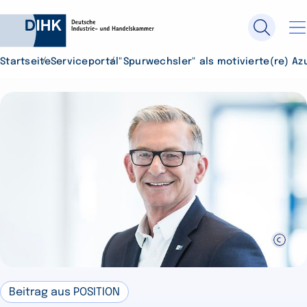
Startseite
Serviceportal
"Spurwechsler" als motivierte(re) Az
Durchsuchen Sie DIHK.de
Su
Beitrag aus POSITION