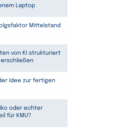
genem Laptop
folgsfaktor Mittelstand
ten von KI strukturiert
d erschließen
der Idee zur fertigen
siko oder echter
il für KMU?