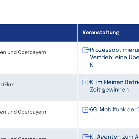
Veranstaltung
Prozessoptimieru
hen und Oberbayern
Vertrieb: eine Übe
KI
KI im kleinen Betr
rdFlux
Zeit gewinnen
6G: Mobilfunk der
hen und Oberbayern
KI-Agenten zum A