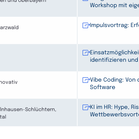
hen und Oberbayern
Workshop mit ei
Impulsvortrag: Er
arzwald
Einsatzmöglichkei
identifizieren un
Vibe Coding: Von 
novativ
Software
KI im HR: Hype, Ri
lnhausen-Schlüchtern,
Wettbewerbsvorte
tal