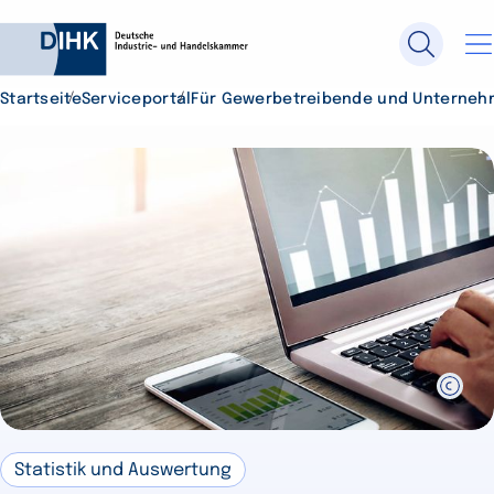
Startseite
Serviceportal
Für Gewerbetreibende und Unterneh
Durchsuchen Sie DIHK.de
Su
Statistik und Auswertung