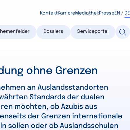
Kontakt
Karriere
Mediathek
Presse
EN
/
DE
Themenfelder
Dossiers
Serviceportal
ildung ohne Grenzen
nehmen an Auslandsstandorten
währten Standards der dualen
ieren möchten, ob Azubis aus
jenseits der Grenzen internationale
n sollen oder ob Auslandsschulen