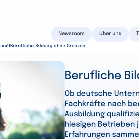
Newsroom
Über uns
ional
Berufliche Bildung ohne Grenzen
Berufliche B
IHK.de
Ob deutsche Unter
Fachkräfte nach be
Ausbildung qualifiz
Suchen
hiesigen Betrieben 
Erfahrungen sammel