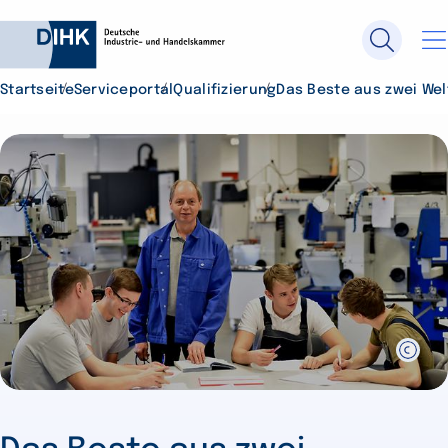
Startseite
Serviceportal
Qualifizierung
Das Beste aus zwei Wel
Durchsuchen Sie DIHK.de
Su