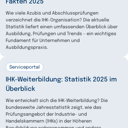
Fakten 2025
ermöglichen ökonomische, wirtschafts-
für
Prüfungen im industriell-technischen
und betriebsnahe Prüfungen,
Wie viele Azubis und Abschlussprüfungen
Bereich
:
verzeichnet die IHK-Organisation? Die aktuelle
stärken die Selbstverwaltung der
bei der
Statistik liefert einen umfassenden Überblick über
regionalen Wirtschaft.
Ausbildung, Prüfungen und Trends – ein wichtiges
Fundament für Unternehmen und
Ausbildungspraxis.
für
Prüfungen im Druck- und
Serviceportal
Medienbereich
:
beim
IHK-Weiterbildung: Statistik 2025 im
Überblick
Wie entwickelt sich die IHK-Weiterbildung? Die
bundesweite Jahresstatistik zeigt, wie das
Prüfungsangebot der Industrie- und
Handelskammern (IHKs) in der Höheren