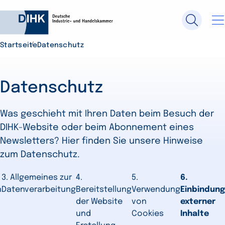
Startseite
Datenschutz
Durchsuchen Sie DIHK.de
Datenschutz
Su
Was geschieht mit Ihren Daten beim Besuch der
DIHK-Website oder beim Abonnement eines
Newsletters? Hier finden Sie unsere Hinweise
zum Datenschutz.
3. Allgemeines zur
4.
5.
6.
n
Datenverarbeitung
Bereitstellung
Verwendung
Einbindung
der Website
von
externer
und
Cookies
Inhalte