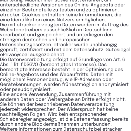
Marketing-Maßnahmen sowie Testverfahren, um
unterschiedliche Versionen des Online-Angebots oder
einzelner Bestandteile zu testen und zu optimieren.
etracker-Cookies enthalten keine Informationen, die
eine Identifikation eines Nutzers ermöglichen.
Die mit etracker erzeugten Daten werden im Auftrag des
Websitebetreibers ausschließlich in Deutschland
verarbeitet und gespeichert und unterliegen den
strengen deutschen und europäischen
Datenschutzgesetzen. etracker wurde unabhängig
geprüft, zertifiziert und mit dem Datenschutz-Gütesiegel
ePrivacyseal ausgezeichnet.
Die Datenverarbeitung erfolgt auf Grundlage von Art. 6
Abs. 1 lit. f DSGVO (berechtigtes Interesse). Das
berechtigte Interesse besteht in der Optimierung des
Online-Angebots und des Webauftritts. Daten mit
möglichem Personenbezug, wie IP-Adressen oder
Gerätekennungen, werden frühestmöglich anonymisiert
oder pseudonymisiert.
Eine andere Verwendung, Zusammenführung mit
anderen Daten oder Weitergabe an Dritte erfolgt nicht.
Sie können der beschriebenen Datenverarbeitung
jederzeit widersprechen. Der Widerspruch hat keine
nachteiligen Folgen. Wird kein entsprechender
Schieberegler angezeigt, ist die Datenerfassung bereits
durch andere Blockiermaßnahmen unterbunden.
Weitere Informationen zum Datenschutz bei etracker